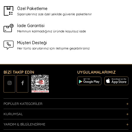
Özel Paketleme
Siparişleriniz size özel şekilde
güvenle paketlenir
İade Garantisi
Memnun kalmadığınız üründe
koşulsuz iade
Müşteri Desteği
Her türlü sorularınız için
iletişime geçebilirsiniz
BİZİ TAKİP EDİN
UYGULAMALARIMIZ
POPÜLER KATEGORİLER
KURUMSAL
YARDIM & BİLGİLENDİRME