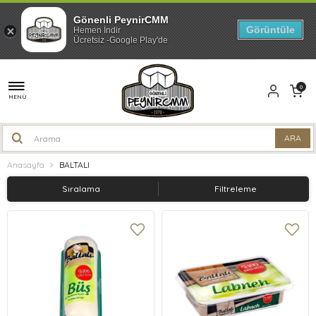
Gönenli PeynirCMM
Görüntüle
Hemen İndir
Ücretsiz -Google Play'de
0
MENÜ
Anasayfa
BALTALI
Sıralama
Filtreleme