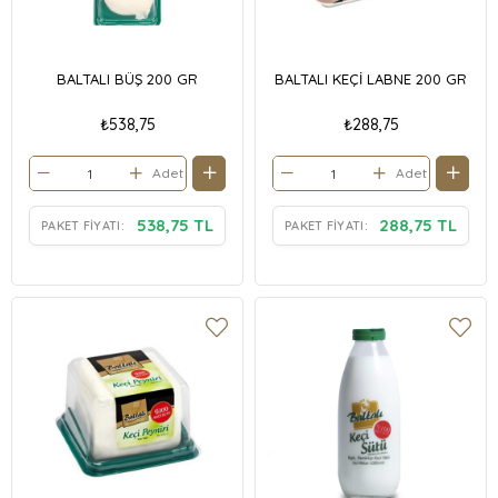
BALTALI BÜŞ 200 GR
BALTALI KEÇİ LABNE 200 GR
₺538,75
₺288,75
Adet
Adet
538,75 TL
288,75 TL
PAKET FIYATI:
PAKET FIYATI: