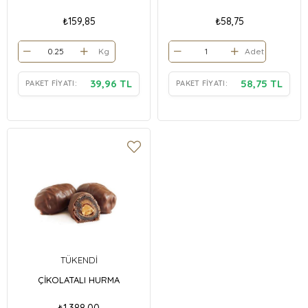
₺159,85
₺58,75
Kg
Adet
39,96 TL
58,75 TL
PAKET FIYATI:
PAKET FIYATI:
TÜKENDI
ÇİKOLATALI HURMA
₺1.388,00