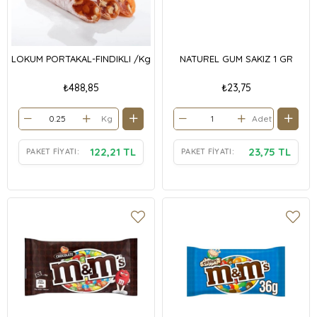
LOKUM PORTAKAL-FINDIKLI /Kg
NATUREL GUM SAKIZ 1 GR
₺488,85
₺23,75
Kg
Adet
122,21 TL
23,75 TL
PAKET FIYATI:
PAKET FIYATI: