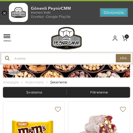
Gönenli PeynirCMM
Görüntüle
Hemen İndir
Ücretsiz -Google Play'de
0
MENÜ
Anasayfa
Atıştırmalık
Şekerleme
Sıralama
Filtreleme