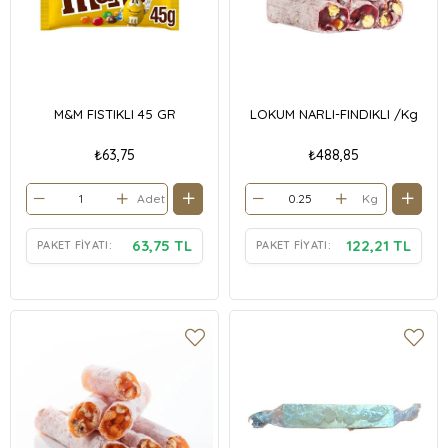
M&M FISTIKLI 45 GR
LOKUM NARLI-FINDIKLI /Kg
₺63,75
₺488,85
Adet
Kg
63,75 TL
122,21 TL
PAKET FIYATI:
PAKET FIYATI: