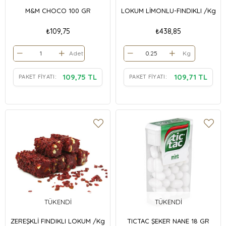
M&M CHOCO 100 GR
LOKUM LİMONLU-FINDIKLI /Kg
₺109,75
₺438,85
Adet
Kg
109,75 TL
109,71 TL
PAKET FIYATI:
PAKET FIYATI:
TÜKENDI
TÜKENDI
ZEREŞKLİ FINDIKLI LOKUM /Kg
TICTAC ŞEKER NANE 18 GR