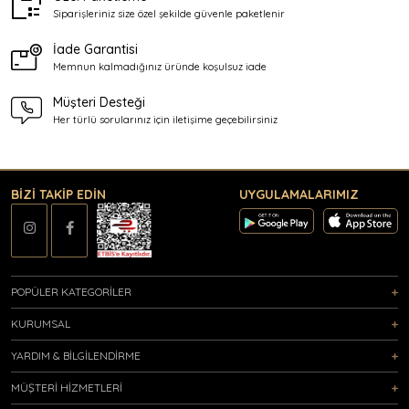
Siparişleriniz size özel şekilde
güvenle paketlenir
İade Garantisi
Memnun kalmadığınız üründe
koşulsuz iade
Müşteri Desteği
Her türlü sorularınız için
iletişime geçebilirsiniz
BİZİ TAKİP EDİN
UYGULAMALARIMIZ
POPÜLER KATEGORİLER
KURUMSAL
YARDIM & BİLGİLENDİRME
MÜŞTERİ HİZMETLERİ