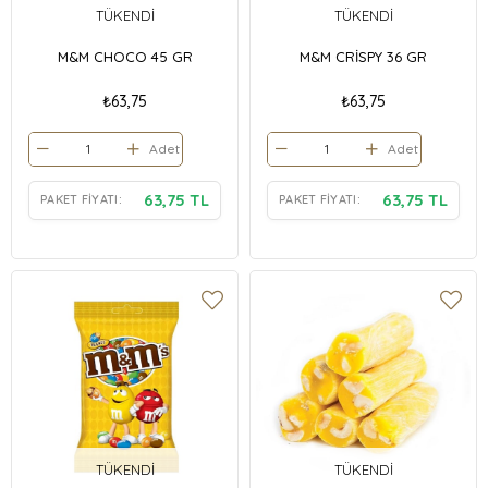
TÜKENDI
TÜKENDI
M&M CHOCO 45 GR
M&M CRİSPY 36 GR
₺63,75
₺63,75
Adet
Adet
63,75 TL
63,75 TL
PAKET FIYATI:
PAKET FIYATI:
TÜKENDI
TÜKENDI