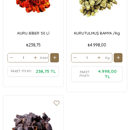
KURU BİBER 50 Lİ
KURUTULMUŞ BAMYA /Kg
₺238,75
₺4.998,00
Adet
Kg
238,75 TL
4.998,00
PAKET FIYATI:
PAKET
FIYATI:
TL