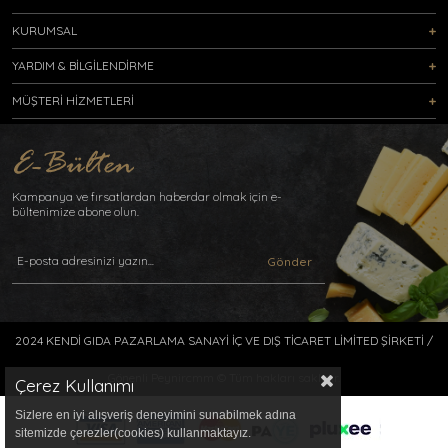
KURUMSAL
YARDIM & BİLGİLENDİRME
MÜŞTERİ HİZMETLERİ
Kampanya ve fırsatlardan haberdar olmak için e-
bültenimize abone olun.
Gönder
2024 KENDİ GIDA PAZARLAMA SANAYİ İÇ VE DIŞ TİCARET LİMİTED ŞİRKETİ /
Gönenli Peynircmm © Tüm hakları saklıdır.
Çerez Kullanımı
Sizlere en iyi alışveriş deneyimini sunabilmek adına
sitemizde çerezler(cookies) kullanmaktayız.