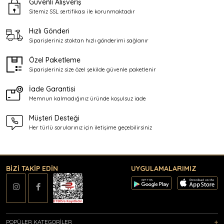
Güvenli Alışveriş
Sitemiz SSL sertifikası ile
korunmaktadır
Hızlı Gönderi
Siparişleriniz stoktan
hızlı gönderimi sağlanır
Özel Paketleme
Siparişleriniz size özel şekilde
güvenle paketlenir
İade Garantisi
Memnun kalmadığınız üründe
koşulsuz iade
Müşteri Desteği
Her türlü sorularınız için
iletişime geçebilirsiniz
BİZİ TAKİP EDİN
UYGULAMALARIMIZ
POPÜLER KATEGORİLER