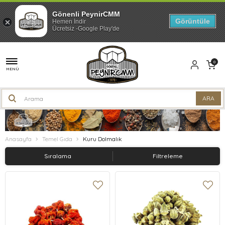
Gönenli PeynirCMM
Görüntüle
Hemen İndir
Ücretsiz -Google Play'de
0
MENÜ
Anasayfa
Temel Gıda
Kuru Dolmalık
Sıralama
Filtreleme