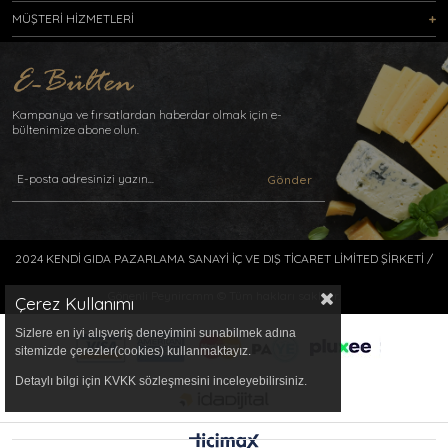
MÜŞTERİ HİZMETLERİ
Kampanya ve fırsatlardan haberdar olmak için e-
bültenimize abone olun.
Gönder
2024 KENDİ GIDA PAZARLAMA SANAYİ İÇ VE DIŞ TİCARET LİMİTED ŞİRKETİ /
Gönenli Peynircmm © Tüm hakları saklıdır.
Çerez Kullanımı
Sizlere en iyi alışveriş deneyimini sunabilmek adına
sitemizde çerezler(cookies) kullanmaktayız.
Detaylı bilgi için KVKK sözleşmesini inceleyebilirsiniz.