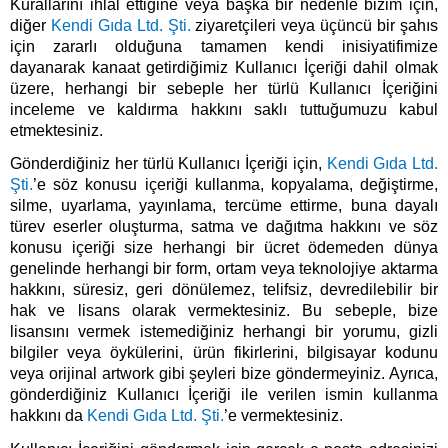
Kurallarını ihlal ettiğine veya başka bir nedenle bizim için,
diğer
Kendi Gıda Ltd. Şti.
ziyaretçileri veya üçüncü bir şahıs
için zararlı olduğuna tamamen kendi inisiyatifimize
dayanarak kanaat getirdiğimiz Kullanıcı İçeriği dahil olmak
üzere, herhangi bir sebeple her türlü Kullanıcı İçeriğini
inceleme ve kaldırma hakkını saklı tuttuğumuzu kabul
etmektesiniz.
Gönderdiğiniz her türlü Kullanıcı İçeriği için,
Kendi Gıda Ltd.
Şti.
’e söz konusu içeriği kullanma, kopyalama, değiştirme,
silme, uyarlama, yayınlama, tercüme ettirme, buna dayalı
türev eserler oluşturma, satma ve dağıtma hakkını ve söz
konusu içeriği size herhangi bir ücret ödemeden dünya
genelinde herhangi bir form, ortam veya teknolojiye aktarma
hakkını, süresiz, geri dönülemez, telifsiz, devredilebilir bir
hak ve lisans olarak vermektesiniz. Bu sebeple, bize
lisansını vermek istemediğiniz herhangi bir yorumu, gizli
bilgiler veya öykülerini, ürün fikirlerini, bilgisayar kodunu
veya orijinal artwork gibi şeyleri bize göndermeyiniz. Ayrıca,
gönderdiğiniz Kullanıcı İçeriği ile verilen ismin kullanma
hakkını da
Kendi Gıda Ltd. Şti.
’e vermektesiniz.