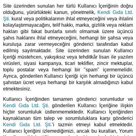
Site üzerinden sunulan her türlü Kullanıcı İçeriğinin doğru
olduğunu, yürürlükteki kanun, yönetmelik,
Kendi Gıda Ltd.
Şti.
kural veya politikalarının ihlal etmeyeceğini veya ihlalini
kolaylaştırmayacağını, telif hakkı, marka, gizlilik veya reklam
hakları gibi fakat bunlarla sınırlı olmamak üzere üçüncü
şahıs haklarını ihlal etmeyeceğini, herhangi bir şahsa veya
kuruluşa zarar vermeyeceğini gönderici tarafından kabul
edilmiş sayılmaktadır. Site üzerinden sunulan Kullanıcı
İçeriği müstehcen, yakışıksız veya tehditkâr lisan ile yazılım
virüsleri, siyasi kampanya, ticari teklifler, zincir mektuplar,
toplu postalar veya herhangi bir "spam" içermemelidir.
Ayrıca, gönderilen Kullanıcı İçeriği için herhangi bir üçüncü
şahıstan ücret veya herhangi bir karşılık almadığınızı kabul
etmektesiniz.
Kullanıcı İçeriğinden tamamen gönderici sorumludur ve
Kendi Gıda Ltd. Şti.
gönderilen Kullanıcı İçeriğine ilişkin
hiçbir sorumluluk üstlenmemektedir. Kullanıcı İçeriğinden
kaynaklanan tüm talep ve sorumluluklara karşı gönderici
Kendi Gıda Ltd. Şti.
’i tazmin etmeyi kabul etmektedir.
Kullanıcı İçeriğini izlemediğimizi, ancak bu kuralları, Yorum