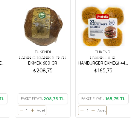
TÜKENDI
TÜKENDI
LADİN ORGANİK SİYEZLİ
UNABELLA XL
EĞİ
EKMEK 600 GR
HAMBURGER EKMEĞİ 440
GR
₺208,75
₺165,75
TL
208,75 TL
165,75 TL
PAKET FIYATI:
PAKET FIYATI:
Adet
Adet