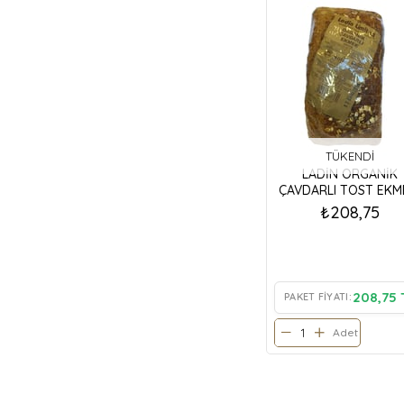
TÜKENDI
LADİN ORGANİK
ÇAVDARLI TOST EKM
600 GR
₺208,75
208,75 
PAKET FIYATI:
Adet