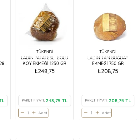
TÜKENDI
TÜKENDI
LADİN PATATESLİ BOLU
LADİN TAM BUĞDAY
280
KÖY EKMEĞİ 1250 GR
EKMEĞİ 750 GR
₺248,75
₺208,75
TL
248,75 TL
208,75 TL
PAKET FIYATI:
PAKET FIYATI:
Adet
Adet