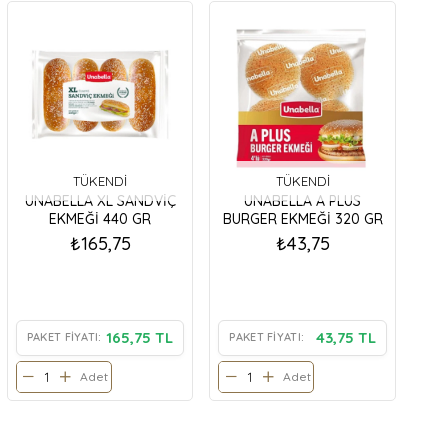
TÜKENDI
TÜKENDI
UNABELLA XL SANDVİÇ
UNABELLA A PLUS
EKMEĞİ 440 GR
BURGER EKMEĞİ 320 GR
₺165,75
₺43,75
165,75 TL
43,75 TL
PAKET FIYATI:
PAKET FIYATI:
Adet
Adet