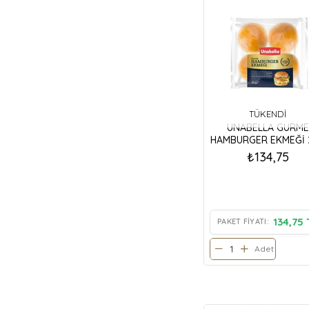
TÜKENDI
UNABELLA GURME
HAMBURGER EKMEĞİ 
GR
₺134,75
134,75 
PAKET FIYATI:
Adet