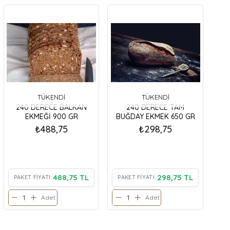
TÜKENDI
TÜKENDI
240 DERECE BALKAN
240 DERECE TAM
EKMEĞİ 900 GR
BUĞDAY EKMEK 650 GR
₺488,75
₺298,75
488,75 TL
298,75 TL
PAKET FIYATI:
PAKET FIYATI:
Adet
Adet