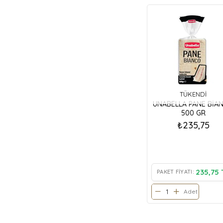
TÜKENDI
UNABELLA PANE BİA
500 GR
₺235,75
235,75 
PAKET FIYATI:
Adet