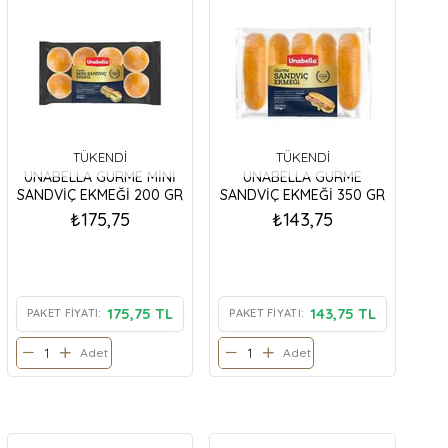
TÜKENDI
TÜKENDI
UNABELLA GURME MİNİ
UNABELLA GURME
SANDVİÇ EKMEĞİ 200 GR
SANDVİÇ EKMEĞİ 350 GR
₺175,75
₺143,75
175,75 TL
143,75 TL
PAKET FIYATI:
PAKET FIYATI:
Adet
Adet