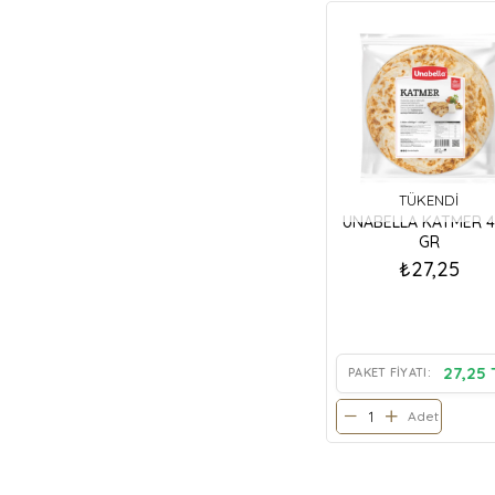
TÜKENDI
UNABELLA KATMER 
GR
₺27,25
27,25 
PAKET FIYATI:
Adet