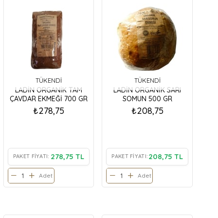
TÜKENDI
TÜKENDI
LADİN ORGANİK TAM
LADİN ORGANİK SARI
ÇAVDAR EKMEĞİ 700 GR
SOMUN 500 GR
₺278,75
₺208,75
278,75 TL
208,75 TL
PAKET FIYATI:
PAKET FIYATI:
Adet
Adet