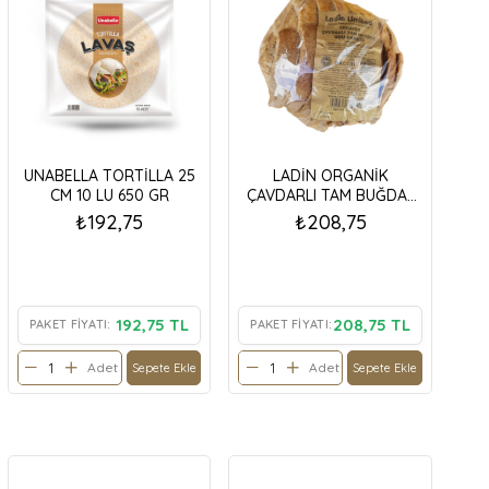
UNABELLA TORTİLLA 25
LADİN ORGANİK
CM 10 LU 650 GR
ÇAVDARLI TAM BUĞDAY
EKMEĞİ 500 GR
₺192,75
₺208,75
192,75 TL
208,75 TL
PAKET FIYATI:
PAKET FIYATI:
Adet
Adet
Sepete Ekle
Sepete Ekle