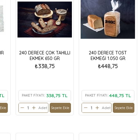
IR
240 DERECE ÇOK TAHILLI
240 DERECE TOST
EKMEK 650 GR
EKMEĞİ 1.050 GR
₺338,75
₺448,75
TL
338,75 TL
448,75 TL
PAKET FIYATI:
PAKET FIYATI:
Adet
Adet
Ekle
Sepete Ekle
Sepete Ekle