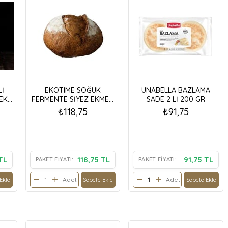
Lİ
EKOTIME SOĞUK
UNABELLA BAZLAMA
EK
FERMENTE SİYEZ EKMEK
SADE 2 Lİ 200 GR
500 GR
₺118,75
₺91,75
TL
118,75 TL
91,75 TL
PAKET FIYATI:
PAKET FIYATI:
Adet
Adet
Ekle
Sepete Ekle
Sepete Ekle