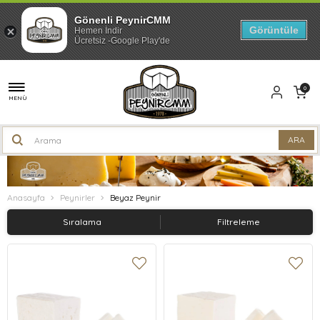
Gönenli PeynirCMM
Görüntüle
Hemen İndir
Ücretsiz -Google Play'de
0
MENÜ
Anasayfa
Peynirler
Beyaz Peynir
Sıralama
Filtreleme