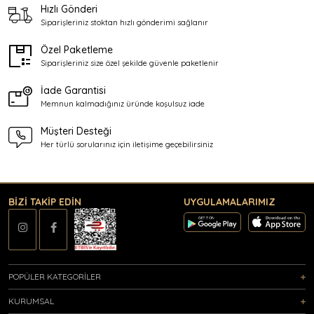
Hızlı Gönderi
Siparişleriniz stoktan
hızlı gönderimi sağlanır
Özel Paketleme
Siparişleriniz size özel şekilde
güvenle paketlenir
İade Garantisi
Memnun kalmadığınız üründe
koşulsuz iade
Müşteri Desteği
Her türlü sorularınız için
iletişime geçebilirsiniz
BİZİ TAKİP EDİN
UYGULAMALARIMIZ
POPÜLER KATEGORİLER
KURUMSAL