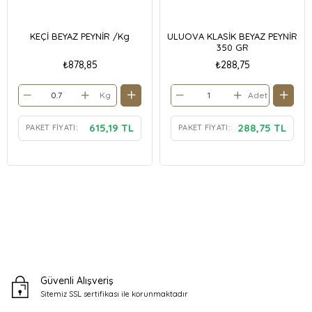
KEÇİ BEYAZ PEYNİR /Kg
ULUOVA KLASİK BEYAZ PEYNİR
350 GR
₺878,85
₺288,75
Kg
Adet
615,19 TL
288,75 TL
PAKET FIYATI:
PAKET FIYATI:
Güvenli Alışveriş
Sitemiz SSL sertifikası ile
korunmaktadır