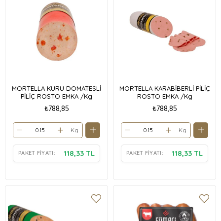
MORTELLA KURU DOMATESLİ
MORTELLA KARABİBERLİ PİLİÇ
PİLİÇ ROSTO EMKA /Kg
ROSTO EMKA /Kg
₺788,85
₺788,85
Kg
Kg
118,33 TL
118,33 TL
PAKET FIYATI:
PAKET FIYATI: