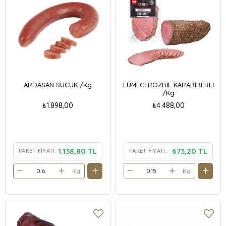
ARDASAN SUCUK /Kg
FÜMECİ ROZBİF KARABİBERLİ
/Kg
₺1.898,00
₺4.488,00
1.138,80 TL
673,20 TL
PAKET FIYATI:
PAKET FIYATI:
Kg
Kg