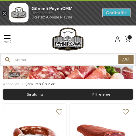
Gönenli PeynirCMM
Görüntüle
Hemen İndir
Ücretsiz -Google Play'de
0
MENÜ
Anasayfa
Şarküteri Ürünleri
Sıralama
Filtreleme