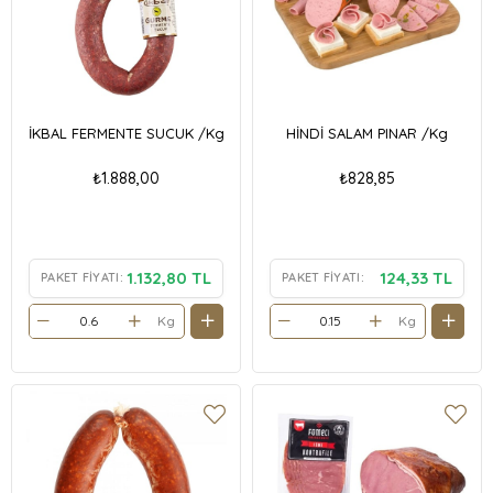
İKBAL FERMENTE SUCUK /Kg
HİNDİ SALAM PINAR /Kg
₺1.888,00
₺828,85
1.132,80 TL
124,33 TL
PAKET FIYATI:
PAKET FIYATI:
Kg
Kg