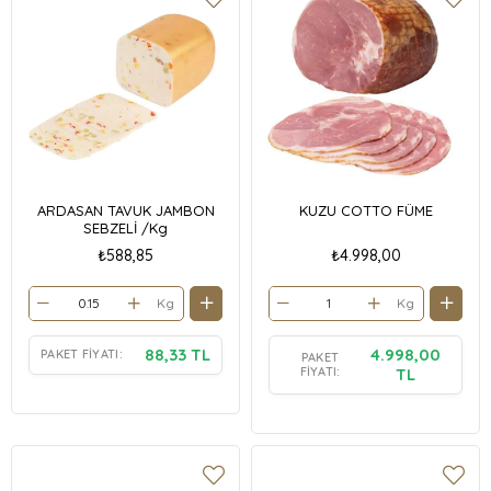
ARDASAN TAVUK JAMBON
KUZU COTTO FÜME
SEBZELİ /Kg
₺588,85
₺4.998,00
Kg
Kg
88,33 TL
4.998,00
PAKET FIYATI:
PAKET
FIYATI:
TL