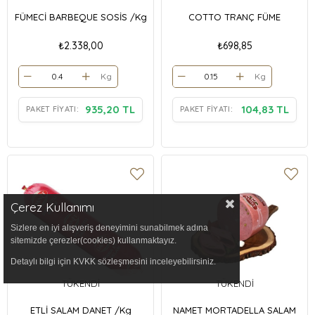
FÜMECİ BARBEQUE SOSİS /Kg
COTTO TRANÇ FÜME
₺2.338,00
₺698,85
Kg
Kg
935,20 TL
104,83 TL
PAKET FIYATI:
PAKET FIYATI:
Çerez Kullanımı
Sizlere en iyi alışveriş deneyimini sunabilmek adına
sitemizde çerezler(cookies) kullanmaktayız.
Detaylı bilgi için KVKK sözleşmesini inceleyebilirsiniz.
TÜKENDI
TÜKENDI
ETLİ SALAM DANET /Kg
NAMET MORTADELLA SALAM