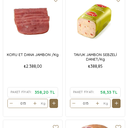
KORU ET DANA JAMBON /Kg
TAVUK JAMBON SEBZELİ
DANET/Kg
₺2.388,00
₺388,85
358,20 TL
58,33 TL
PAKET FIYATI:
PAKET FIYATI:
Kg
Kg