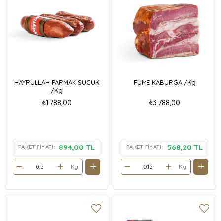
HAYRULLAH PARMAK SUCUK
FÜME KABURGA /Kg
/Kg
₺1.788,00
₺3.788,00
894,00 TL
568,20 TL
PAKET FIYATI:
PAKET FIYATI:
Kg
Kg