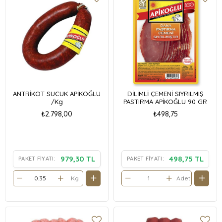
ANTRİKOT SUCUK APİKOĞLU
DİLİMLİ ÇEMENİ SIYRILMIŞ
/Kg
PASTIRMA APİKOĞLU 90 GR
₺2.798,00
₺498,75
979,30 TL
498,75 TL
PAKET FIYATI:
PAKET FIYATI:
Kg
Adet