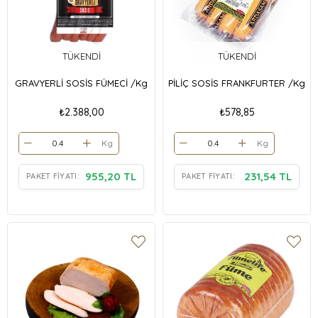
TÜKENDI
TÜKENDI
GRAVYERLİ SOSİS FÜMECİ /Kg
PİLİÇ SOSİS FRANKFURTER /Kg
₺2.388,00
₺578,85
Kg
Kg
955,20 TL
231,54 TL
PAKET FIYATI:
PAKET FIYATI: