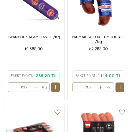
İSPANYOL SALAM DANET /Kg
PARMAK SUCUK CUMHURİYET
/Kg
₺1.588,00
₺2.288,00
238,20 TL
1.144,00 TL
PAKET FIYATI:
PAKET FIYATI:
Kg
Kg