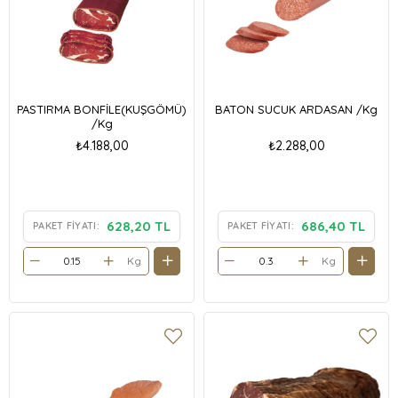
PASTIRMA BONFİLE(KUŞGÖMÜ)
BATON SUCUK ARDASAN /Kg
/Kg
₺4.188,00
₺2.288,00
628,20 TL
686,40 TL
PAKET FIYATI:
PAKET FIYATI:
Kg
Kg