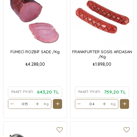
FÜMECİ ROZBİF SADE /Kg
FRANKFURTER SOSİS ARDASAN
/Kg
₺4.288,00
₺1.898,00
643,20 TL
759,20 TL
PAKET FIYATI:
PAKET FIYATI:
Kg
Kg