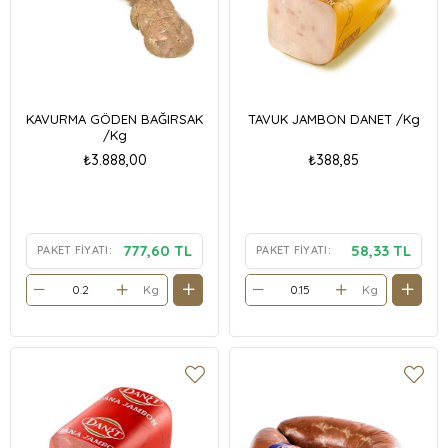
KAVURMA GÖDEN BAĞIRSAK
TAVUK JAMBON DANET /Kg
/Kg
₺3.888,00
₺388,85
777,60 TL
58,33 TL
PAKET FIYATI:
PAKET FIYATI:
Kg
Kg