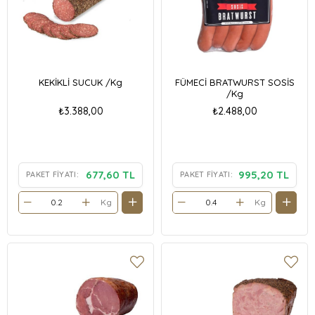
KEKİKLİ SUCUK /Kg
FÜMECİ BRATWURST SOSİS
/Kg
₺3.388,00
₺2.488,00
677,60 TL
995,20 TL
PAKET FIYATI:
PAKET FIYATI:
Kg
Kg