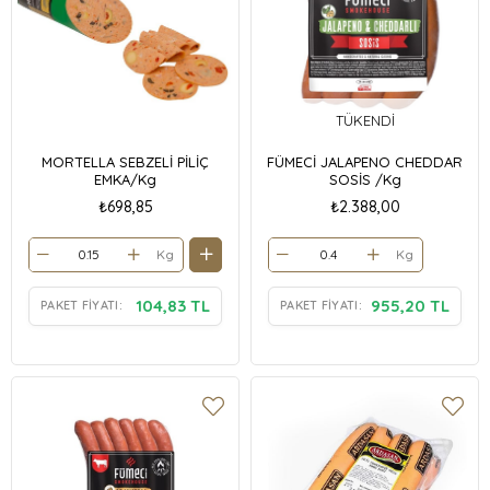
TÜKENDI
MORTELLA SEBZELİ PİLİÇ
FÜMECİ JALAPENO CHEDDAR
EMKA/Kg
SOSİS /Kg
₺698,85
₺2.388,00
Kg
Kg
104,83 TL
955,20 TL
PAKET FIYATI:
PAKET FIYATI: