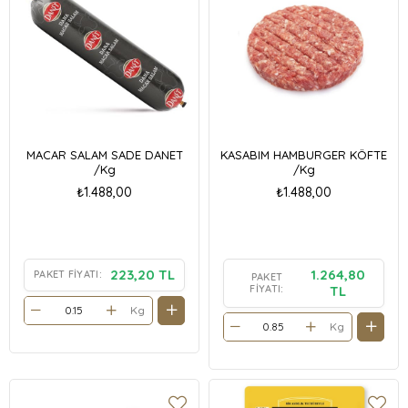
MACAR SALAM SADE DANET
KASABIM HAMBURGER KÖFTE
/Kg
/Kg
₺1.488,00
₺1.488,00
223,20 TL
1.264,80
PAKET FIYATI:
PAKET
FIYATI:
TL
Kg
Kg