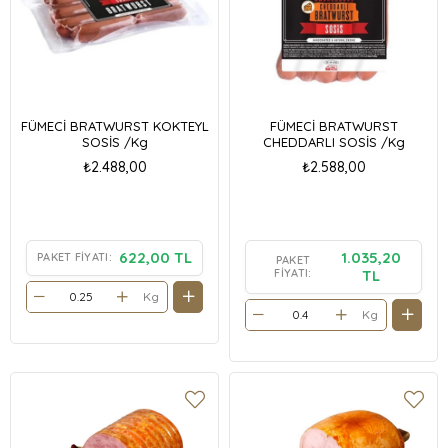
FÜMECİ BRATWURST KOKTEYL
FÜMECİ BRATWURST
SOSİS /Kg
CHEDDARLI SOSİS /Kg
₺2.488,00
₺2.588,00
622,00 TL
1.035,20
PAKET FIYATI:
PAKET
FIYATI:
TL
Kg
Kg