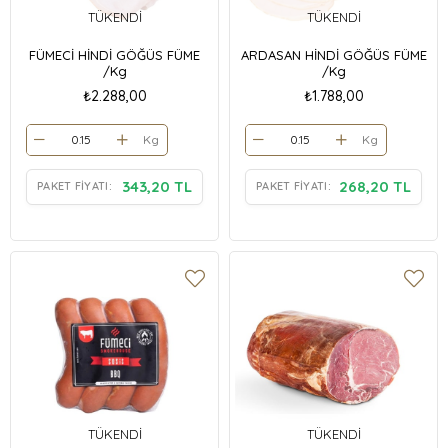
TÜKENDI
TÜKENDI
FÜMECİ HİNDİ GÖĞÜS FÜME
ARDASAN HİNDİ GÖĞÜS FÜME
/Kg
/Kg
₺2.288,00
₺1.788,00
Kg
Kg
343,20 TL
268,20 TL
PAKET FIYATI:
PAKET FIYATI:
TÜKENDI
TÜKENDI