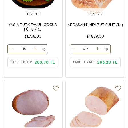
TÜKENDI
TÜKENDI
YAYLA TÜRK TAVUK GÖĞÜS
ARDASAN HİNDİ BUT FÜME /Kg
FÜME /Kg
₺1.738,00
₺1.888,00
Kg
Kg
260,70 TL
283,20 TL
PAKET FIYATI:
PAKET FIYATI: