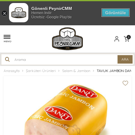
Gönenli PeynirCMM
Görüntüle
Hemen İndir
Ücretsiz -Google Play'de
0
MENÜ
Anasayfa
Şarküteri Ürünleri
Salam & Jambon
TAVUK JAMBON DANE