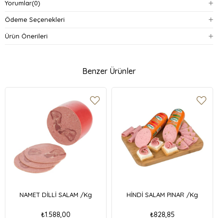
Yorumlar
(0)
Hijyenik koşullarda üretilmiş ve vakumlu ambalajda sunulur.
Ödeme Seçenekleri
Kahvaltı sofraları, sandviçler ve atıştırmalıklar için uygundur.
Ürün Önerileri
Serin ve kuru ortamda muhafaza edilmesi önerilir.
Benzer Ürünler
NAMET DİLLİ SALAM /Kg
HİNDİ SALAM PINAR /Kg
₺1.588,00
₺828,85