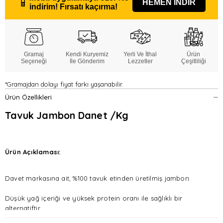
📱
HEMEN İNDİR
indirim!
Fırsatı kaçırma!
Gramaj
Kendi Kuryemiz
Yerli Ve İthal
Ürün
Seçeneği
İle Gönderim
Lezzetler
Çeşitliliği
*Gramajdan dolayı fiyat farkı yaşanabilir.
Ürün Özellikleri
Tavuk Jambon Danet /Kg
Ürün Açıklaması:
Davet markasına ait, %100 tavuk etinden üretilmiş jambon.
Düşük yağ içeriği ve yüksek protein oranı ile sağlıklı bir
alternatiftir.