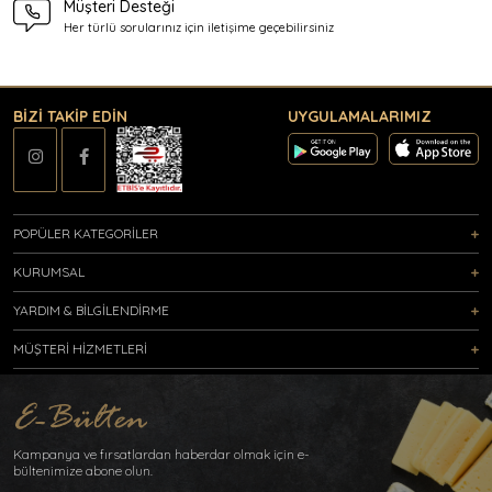
Müşteri Desteği
Her türlü sorularınız için
iletişime geçebilirsiniz
BİZİ TAKİP EDİN
UYGULAMALARIMIZ
POPÜLER KATEGORİLER
KURUMSAL
YARDIM & BİLGİLENDİRME
MÜŞTERİ HİZMETLERİ
Kampanya ve fırsatlardan haberdar olmak için e-
bültenimize abone olun.