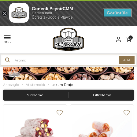
Gönenli PeynirCMM
Görüntüle
Hemen İndir
Ücretsiz -Google Play'de
0
MENÜ
Anasayfa
Atıştırmalık
Lokum Draje
Sıralama
Filtreleme