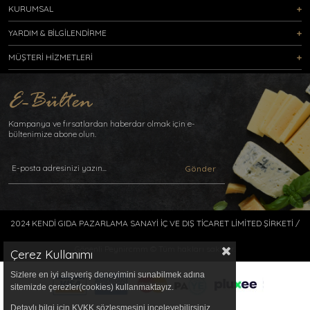
KURUMSAL
YARDIM & BİLGİLENDİRME
MÜŞTERİ HİZMETLERİ
Kampanya ve fırsatlardan haberdar olmak için e-
bültenimize abone olun.
Gönder
2024 KENDİ GIDA PAZARLAMA SANAYİ İÇ VE DIŞ TİCARET LİMİTED ŞİRKETİ /
Gönenli Peynircmm © Tüm hakları saklıdır.
Çerez Kullanımı
Sizlere en iyi alışveriş deneyimini sunabilmek adına
sitemizde çerezler(cookies) kullanmaktayız.
Detaylı bilgi için KVKK sözleşmesini inceleyebilirsiniz.