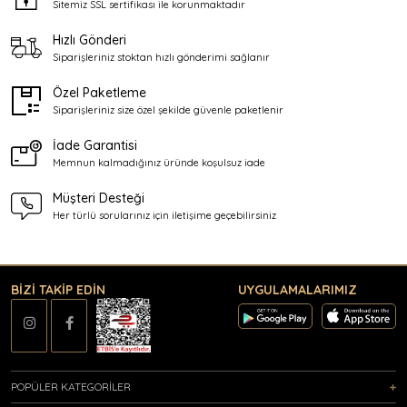
Sitemiz SSL sertifikası ile
korunmaktadır
Hızlı Gönderi
Siparişleriniz stoktan
hızlı gönderimi sağlanır
Özel Paketleme
Siparişleriniz size özel şekilde
güvenle paketlenir
İade Garantisi
Memnun kalmadığınız üründe
koşulsuz iade
Müşteri Desteği
Her türlü sorularınız için
iletişime geçebilirsiniz
BİZİ TAKİP EDİN
UYGULAMALARIMIZ
POPÜLER KATEGORİLER