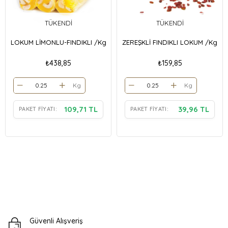
TÜKENDI
TÜKENDI
LOKUM LİMONLU-FINDIKLI /Kg
ZEREŞKLİ FINDIKLI LOKUM /Kg
₺438,85
₺159,85
Kg
Kg
109,71 TL
39,96 TL
PAKET FIYATI:
PAKET FIYATI:
Güvenli Alışveriş