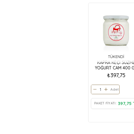
TÜKENDI
KAPRA KEÇİ SÜZM
YOĞURT CAM 400 
₺397,75
Adet
397,75 
PAKET FIYATI: