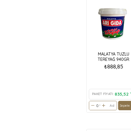
MALATYA TUZLU
TEREYAĞ 940GR
₺888,85
835,52 
PAKET FIYATI:
Ad
Sepete 