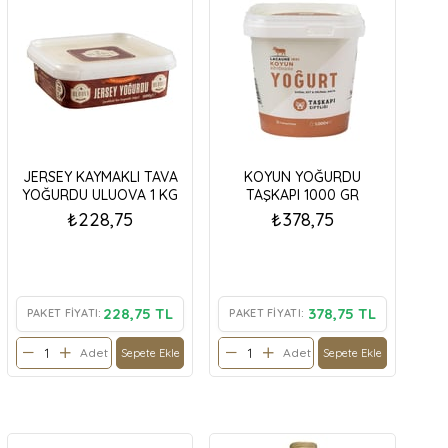
JERSEY KAYMAKLI TAVA
KOYUN YOĞURDU
YOĞURDU ULUOVA 1 KG
TAŞKAPI 1000 GR
₺228,75
₺378,75
228,75 TL
378,75 TL
PAKET FIYATI:
PAKET FIYATI:
Adet
Adet
Sepete Ekle
Sepete Ekle