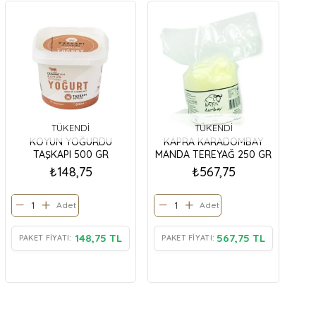
TÜKENDI
TÜKENDI
KOYUN YOĞURDU
KAPRA KARADOMBAY
TAŞKAPI 500 GR
MANDA TEREYAĞ 250 GR
₺148,75
₺567,75
Adet
Adet
148,75 TL
567,75 TL
PAKET FIYATI:
PAKET FIYATI: