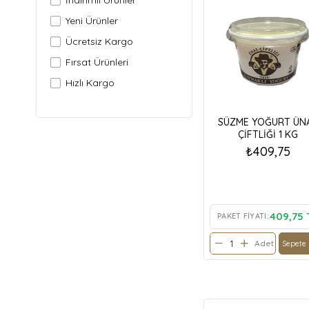
İndirimli Ürünler
Yeni Ürünler
Ücretsiz Kargo
Fırsat Ürünleri
Hızlı Kargo
SÜZME YOĞURT ÜN
ÇİFTLİĞİ 1 KG
₺409,75
409,75 
PAKET FIYATI:
Adet
Sepete 