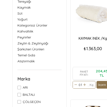
Tereyağı
Kaymak
Süt
Yoğurt
Kategorisiz Ürünler
Kahvaltılık
Peynirler
KAYMAK İNEK /Kg
Zeytin & Zeytinyağı
₺1.363,00
Şarküteri Ürünleri
Temel Gıda
Atıştırmalık
İçecekler
204,4
PAKET
Yumurta
FIYATI:
TL
Marka
Mezeler
Kg
Ekmek
Sepete 
ARI
Tatlı
BALTALI
ÇÖLGEÇEN