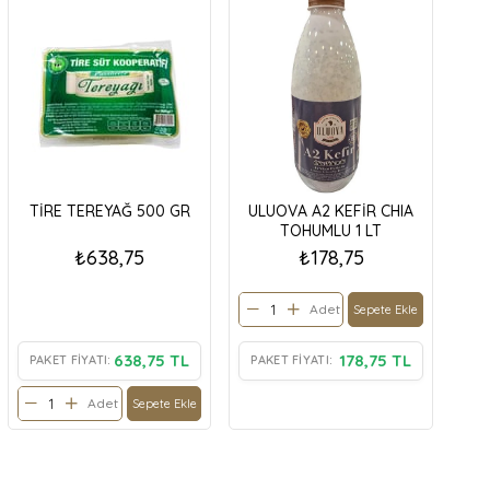
TİRE TEREYAĞ 500 GR
ULUOVA A2 KEFİR CHIA
TOHUMLU 1 LT
₺638,75
₺178,75
Adet
Sepete Ekle
638,75 TL
178,75 TL
PAKET FIYATI:
PAKET FIYATI:
Adet
Sepete Ekle