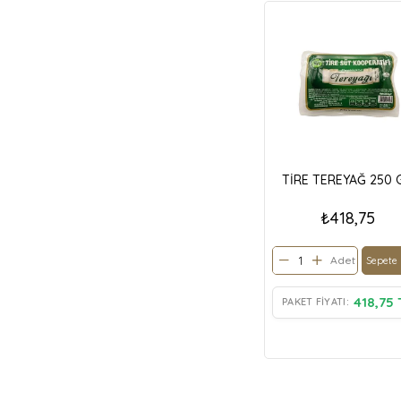
TİRE TEREYAĞ 250 
₺418,75
Adet
Sepete 
418,75 
PAKET FIYATI: