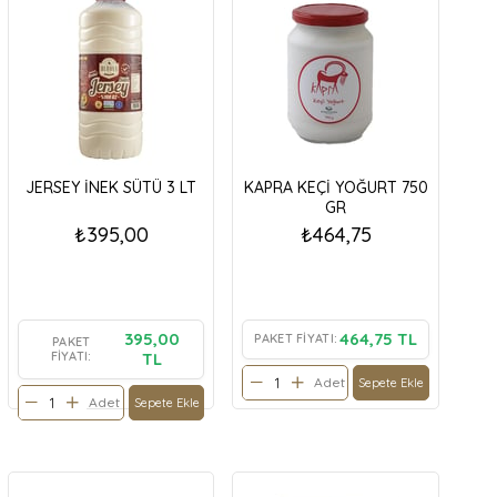
JERSEY İNEK SÜTÜ 3 LT
KAPRA KEÇİ YOĞURT 750
GR
₺395,00
₺464,75
395,00
464,75 TL
PAKET FIYATI:
PAKET
FIYATI:
TL
Adet
Sepete Ekle
Adet
Sepete Ekle