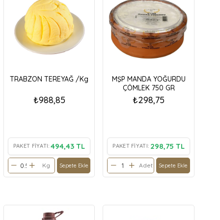
TRABZON TEREYAĞ /Kg
MŞP MANDA YOĞURDU
ÇÖMLEK 750 GR
₺988,85
₺298,75
494,43 TL
298,75 TL
PAKET FIYATI:
PAKET FIYATI:
Kg
Adet
Sepete Ekle
Sepete Ekle