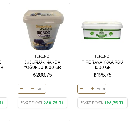
TÜKENDI
TÜKENDI
E
SUSURLUK MANDA
TİRE TAVA YOĞURDU
GR
YOĞURDU 1000 GR
1000 GR
₺288,75
₺198,75
Adet
Adet
TL
288,75 TL
198,75 TL
PAKET FIYATI:
PAKET FIYATI: