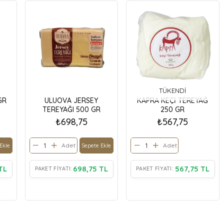
TÜKENDI
GR
ULUOVA JERSEY
KAPRA KEÇİ TEREYAĞ
TEREYAĞI 500 GR
250 GR
₺698,75
₺567,75
Adet
Adet
Ekle
Sepete Ekle
TL
698,75 TL
567,75 TL
PAKET FIYATI:
PAKET FIYATI: