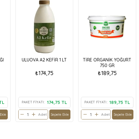
ĞI
ULUOVA A2 KEFİR 1 LT
TİRE ORGANİK YOĞURT
750 GR
₺174,75
₺189,75
TL
174,75 TL
189,75 TL
PAKET FIYATI:
PAKET FIYATI:
Adet
Adet
Ekle
Sepete Ekle
Sepete Ekle