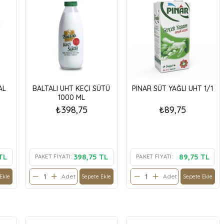
AL
BALTALI UHT KEÇİ SÜTÜ
PINAR SÜT YAĞLI UHT 1/1
1000 ML
₺398,75
₺89,75
TL
398,75 TL
89,75 TL
PAKET FIYATI:
PAKET FIYATI:
Adet
Adet
Ekle
Sepete Ekle
Sepete Ekle