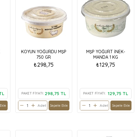
K
KOYUN YOĞURDU MŞP
MŞP YOĞURT İNEK-
750 GR
MANDA 1 KG
₺298,75
₺129,75
TL
298,75 TL
129,75 TL
PAKET FIYATI:
PAKET FIYATI:
Adet
Adet
Ekle
Sepete Ekle
Sepete Ekle