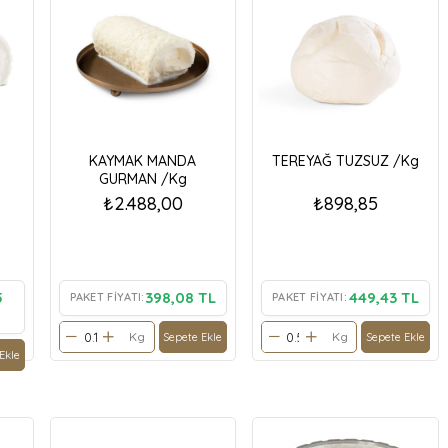
KAYMAK MANDA
TEREYAĞ TUZSUZ /Kg
GURMAN /Kg
₺2.488,00
₺898,85
5
398,08 TL
449,43 TL
PAKET FIYATI:
PAKET FIYATI:
Kg
Kg
Sepete Ekle
Sepete Ekle
Ekle