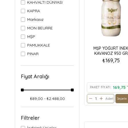
KAHVALTI DÜNYASI
KAPRA
Markasız
MON BEURRE
MŞP
PAMUKKALE
MŞP YOĞURT İNE
KAVANOZ 950 GR
PINAR
₺169,75
SUSURLUK
TAŞKAPI
Fiyat Aralığı
TİRE
169,75 
PAKET FIYATI:
ULUOVA
ÜNAL ÇİFTLİĞİ
₺89,00 - ₺2.488,00
Adet
Sepete 
Filtreler