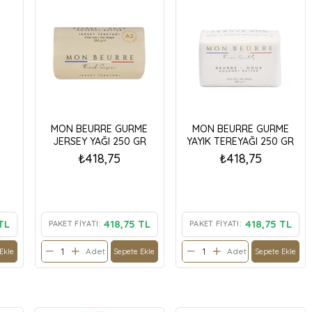
MON BEURRE GURME
MON BEURRE GURME
JERSEY YAĞI 250 GR
YAYIK TEREYAĞI 250 GR
₺418,75
₺418,75
TL
418,75 TL
418,75 TL
PAKET FIYATI:
PAKET FIYATI:
Adet
Adet
Ekle
Sepete Ekle
Sepete Ekle