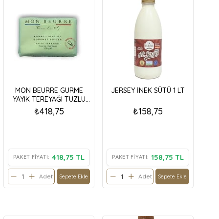
MON BEURRE GURME
JERSEY İNEK SÜTÜ 1 LT
YAYIK TEREYAĞI TUZLU
250 GR
₺418,75
₺158,75
418,75 TL
158,75 TL
PAKET FIYATI:
PAKET FIYATI:
Adet
Adet
Sepete Ekle
Sepete Ekle