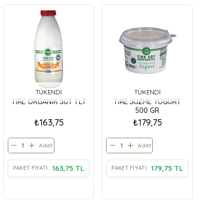
TÜKENDI
TÜKENDI
TİRE ORGANİK SÜT 1 LT
TİRE SÜZME YOĞURT
500 GR
₺163,75
₺179,75
Adet
Adet
163,75 TL
179,75 TL
PAKET FIYATI:
PAKET FIYATI: