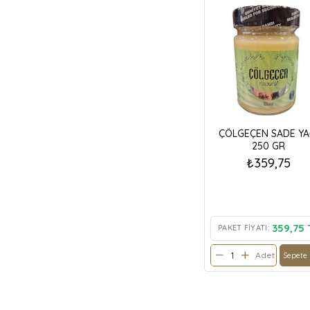
ÇÖLGEÇEN SADE YA
250 GR
₺359,75
359,75 
PAKET FIYATI:
Adet
Sepete 