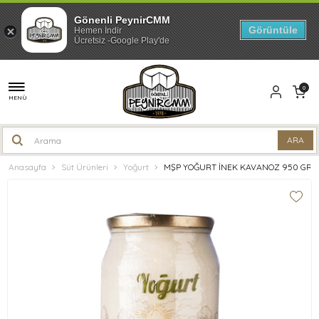
Gönenli PeynirCMM
Görüntüle
Hemen İndir
Ücretsiz -Google Play'de
0
MENÜ
Anasayfa
Süt Ürünleri
Yoğurt
MŞP YOĞURT İNEK KAVANOZ 950 GR