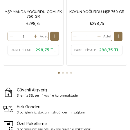
MŞP MANDA YOĞURDU ÇÖMLEK
KOYUN YOĞURDU MŞP 750 GR
750 GR
₺298,75
₺298,75
Adet
Adet
298,75 TL
298,75 TL
PAKET FIYATI:
PAKET FIYATI:
Güvenli Alışveriş
Sitemiz SSL sertifikası ile
korunmaktadır
Hızlı Gönderi
Siparişleriniz stoktan
hızlı gönderimi sağlanır
Özel Paketleme
Siparişleriniz size özel şekilde
güvenle paketlenir