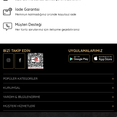
İade Garantisi
Memnun kalmadığınız üründe
koşulsuz iade
Müşteri Desteği
Her türlü sorularınız için
iletişime geçebilirsiniz
BİZİ TAKİP EDİN
UYGULAMALARIMIZ
POPÜLER KATEGORİLER
KURUMSAL
YARDIM & BİLGİLENDİRME
MÜŞTERİ HİZMETLERİ