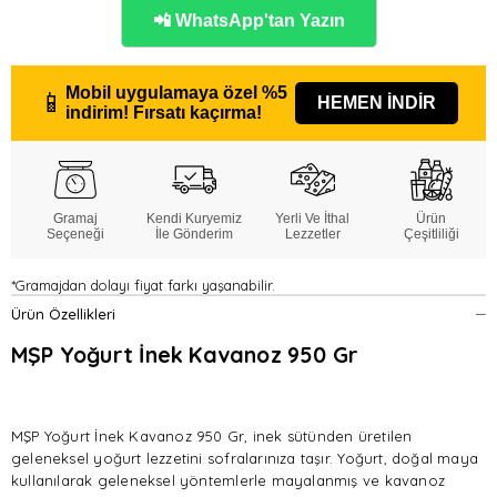
📲 WhatsApp'tan Yazın
Mobil uygulamaya özel
%5
📱
HEMEN İNDİR
indirim!
Fırsatı kaçırma!
Gramaj
Kendi Kuryemiz
Yerli Ve İthal
Ürün
Seçeneği
İle Gönderim
Lezzetler
Çeşitliliği
*Gramajdan dolayı fiyat farkı yaşanabilir.
Ürün Özellikleri
MŞP Yoğurt İnek Kavanoz 950 Gr
MŞP Yoğurt İnek Kavanoz 950 Gr, inek sütünden üretilen
geleneksel yoğurt lezzetini sofralarınıza taşır. Yoğurt, doğal maya
kullanılarak geleneksel yöntemlerle mayalanmış ve kavanoz