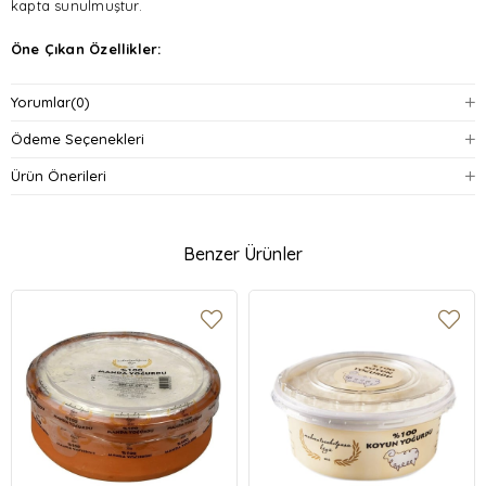
kapta sunulmuştur.
Öne Çıkan Özellikler:
%100 inek sütü ile üretilmiştir.
Yorumlar
(0)
Katkı maddesi içermez.
Ödeme Seçenekleri
Ürün Önerileri
Geleneksel kavanoz ambalajında sunulmuştur.
Yoğun kıvamı ve zengin tadıyla fark yaratır.
Benzer Ürünler