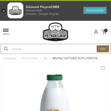
Gönenli PeynirCMM
Görüntüle
Hemen İndir
Ücretsiz -Google Play'de
0
MENÜ
Anasayfa
Süt Ürünleri
Süt
BALTALI UHT KEÇİ SÜTÜ 1000 ML