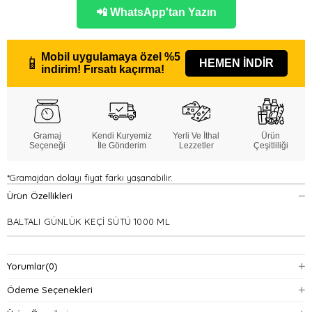
📲 WhatsApp'tan Yazın
Mobil uygulamaya özel
%5
📱
HEMEN İNDİR
indirim!
Fırsatı kaçırma!
Gramaj
Kendi Kuryemiz
Yerli Ve İthal
Ürün
Seçeneği
İle Gönderim
Lezzetler
Çeşitliliği
*Gramajdan dolayı fiyat farkı yaşanabilir.
Ürün Özellikleri
BALTALI GÜNLÜK KEÇİ SÜTÜ 1000 ML
Yorumlar
(0)
Ödeme Seçenekleri