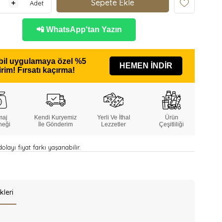
Adet
📲 WhatsApp'tan Yazın
il uygulamaya özel
%5
HEMEN İNDİR
irim!
Fırsatı kaçırma!
maj
Kendi Kuryemiz
Yerli Ve İthal
Ürün
neği
İle Gönderim
Lezzetler
Çeşitliliği
layı fiyat farkı yaşanabilir.
kleri