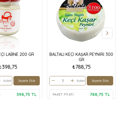
Çİ LABNE 200 GR
BALTALI KEÇİ KAŞAR PEYNİRİ 300
GR
₺398,75
₺788,75
Adet
Adet
Sepete Ekle
Sepete Ekle
398,75 TL
788,75 TL
:
PAKET FIYATI:
PA