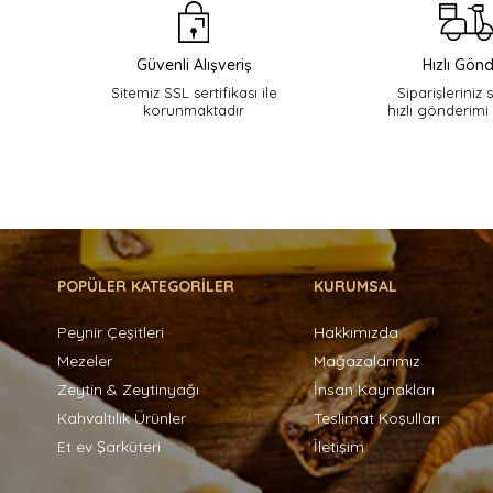
Güvenli Alışveriş
Hızlı Gönd
Sitemiz SSL sertifikası ile
Siparişleriniz 
korunmaktadır
hızlı gönderimi
POPÜLER KATEGORİLER
KURUMSAL
Peynir Çeşitleri
Hakkımızda
Mezeler
Mağazalarımız
Zeytin & Zeytinyağı
İnsan Kaynakları
Kahvaltılık Ürünler
Teslimat Koşulları
Et ev Şarküteri
İletişim