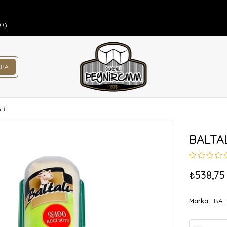
00)
GR
BALTA
₺538,75
Marka
:
BAL