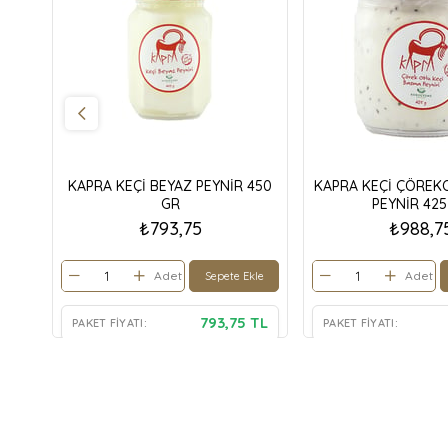
KAPRA KEÇİ BEYAZ PEYNİR 450
KAPRA KEÇİ ÇÖREK
GR
PEYNİR 425
₺793,75
₺988,7
Adet
Adet
Sepete Ekle
793,75 TL
PAKET FIYATI:
PAKET FIYATI: