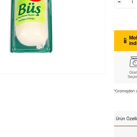
Mob
📱
ind
Gra
Seçe
*Gramajdan do
Ürün Özelli