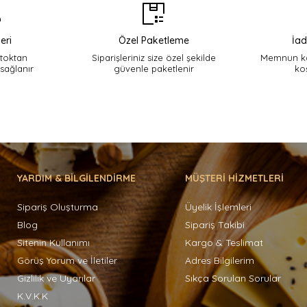
eri
Özel Paketleme
İad
stoktan
Siparişleriniz size özel şekilde
Memnun ka
 sağlanır
güvenle paketlenir
ko
YARDIM & BİLGİLENDİRME
MÜŞTERİ HİZMETLERİ
Sipariş Oluşturma
Üyelik İşlemleri
Blog
Sipariş Takibi
Sitenin Kullanımı
Kargo & Teslimat
Görüş Yorum ve İletiler
Adres Bilgilerim
Gizlilik ve Uyarılar
Sıkça Sorulan Sorular
K.V.K.K