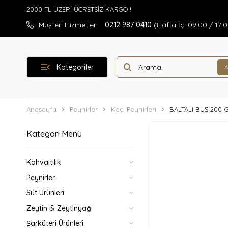
Müşteri Hizmetleri
0212 987 0410
(Hafta İçi 09:00 / 17:
Kategoriler
Anasayfa
Peynirler
Keçi Peynirleri
BALTALI BÜŞ 200 
Kategori Menü
Kahvaltılık
Peynirler
Süt Ürünleri
Zeytin & Zeytinyağı
Şarküteri Ürünleri