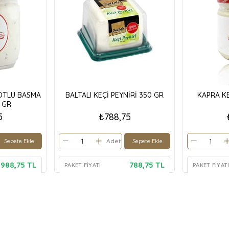
OTLU BASMA
BALTALI KEÇİ PEYNİRİ 350 GR
KAPRA KE
 GR
5
₺788,75
Adet
Sepete Ekle
Sepete Ekle
988,75 TL
788,75 TL
PAKET FIYATI:
PAKET FIYATI