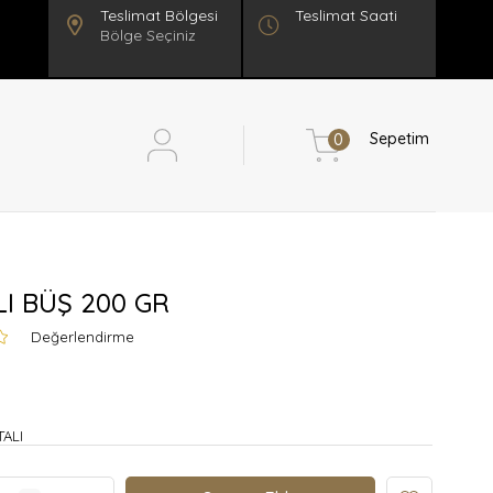
Teslimat Saati
Bölge Seçiniz
Sepetim
0
LI BÜŞ 200 GR
Değerlendirme
TALI