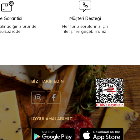
e Garantisi
Müşteri Desteği
lmadığınız üründe
Her türlü sorularınız için
şulsuz iade
iletişime geçebilirsiniz
BİZİ TAKİP EDİN
UYGULAMALARIMIZ