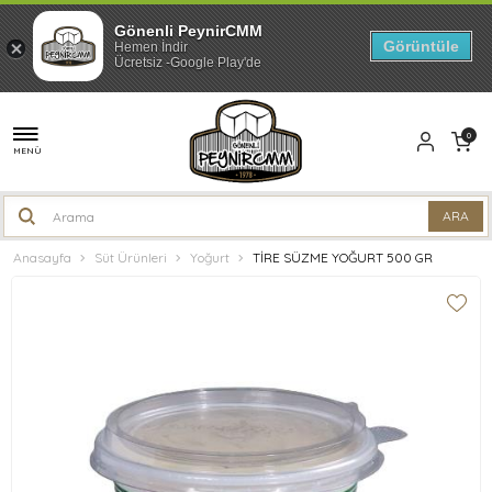
Gönenli PeynirCMM
Görüntüle
Hemen İndir
Ücretsiz -Google Play'de
0
MENÜ
Anasayfa
Süt Ürünleri
Yoğurt
TİRE SÜZME YOĞURT 500 GR