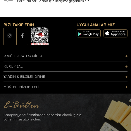
Her türlü sorularınız için
iletişime geçebilirsiniz
BİZİ TAKİP EDİN
UYGULAMALARIMIZ
POPÜLER KATEGORİLER
KURUMSAL
YARDIM & BİLGİLENDİRME
MÜŞTERİ HİZMETLERİ
Kampanya ve fırsatlardan haberdar olmak için e-
bültenimize abone olun.