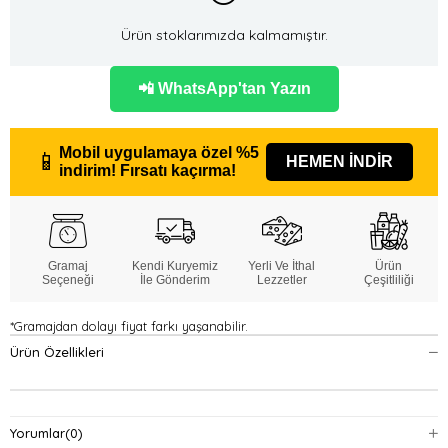
Ürün stoklarımızda kalmamıştır.
📲 WhatsApp'tan Yazın
Mobil uygulamaya özel
%5
📱
HEMEN İNDİR
indirim!
Fırsatı kaçırma!
Gramaj
Kendi Kuryemiz
Yerli Ve İthal
Ürün
Seçeneği
İle Gönderim
Lezzetler
Çeşitliliği
*Gramajdan dolayı fiyat farkı yaşanabilir.
Ürün Özellikleri
Yorumlar
(0)