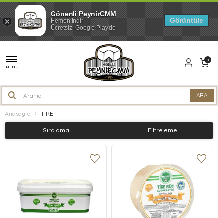
Gönenli PeynirCMM
Görüntüle
Hemen İndir
Ücretsiz -Google Play'de
0
MENÜ
Anasayfa
TİRE
Sıralama
Filtreleme