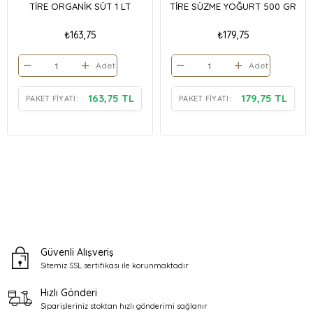
TİRE ORGANİK SÜT 1 LT
TİRE SÜZME YOĞURT 500 GR
₺163,75
₺179,75
Adet
Adet
163,75 TL
179,75 TL
PAKET FIYATI:
PAKET FIYATI:
Güvenli Alışveriş
Sitemiz SSL sertifikası ile
korunmaktadır
Hızlı Gönderi
Siparişleriniz stoktan
hızlı gönderimi sağlanır