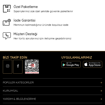
Özel Paketleme
Siparişleriniz size özel şekilde
güvenle paketlenir
İade Garantisi
Memnun kalmadığınız üründe
koşulsuz iade
Müşteri Desteği
Her türlü sorularınız için
iletişime geçebilirsiniz
BİZİ TAKİP EDİN
UYGULAMALARIMIZ
POPÜLER KATEGORİLER
KURUMSAL
YARDIM & BİLGİLENDİRME