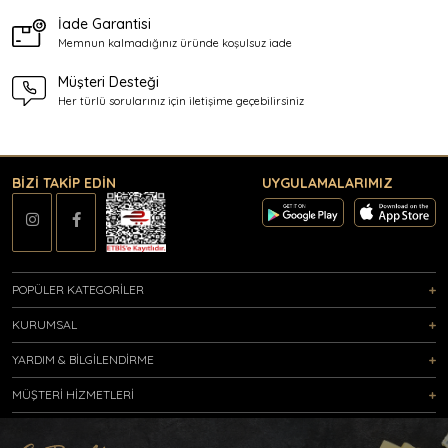
İade Garantisi
Memnun kalmadığınız üründe
koşulsuz iade
Müşteri Desteği
Her türlü sorularınız için
iletişime geçebilirsiniz
BİZİ TAKİP EDİN
UYGULAMALARIMIZ
POPÜLER KATEGORİLER
KURUMSAL
YARDIM & BİLGİLENDİRME
MÜŞTERİ HİZMETLERİ