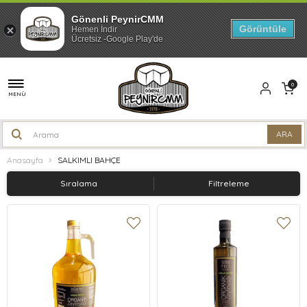
Gönenli PeynirCMM
Görüntüle
Hemen İndir
Ücretsiz -Google Play'de
0
MENÜ
Anasayfa
SALKIMLI BAHÇE
Sıralama
Filtreleme