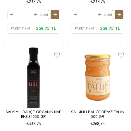
₺238,75
₺238,75
Adet
Adet
238,75 TL
238,75 TL
PAKET FIYATI:
PAKET FIYATI:
SALKIMLI BAHÇE ORGANİK NAR
SALKIMLI BAHÇE BEYAZ TAHİN
EKŞİSİ 330 GR
300 GR
₺338,75
₺268,75