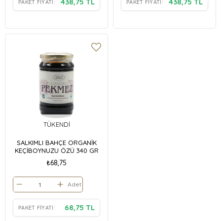
438,75 TL
438,75 TL
PAKET FIYATI:
PAKET FIYATI:
TÜKENDI
SALKIMLI BAHÇE ORGANİK
KEÇİBOYNUZU ÖZÜ 340 GR
₺68,75
Adet
68,75 TL
PAKET FIYATI: