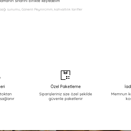
rlamanın sırlarını birlikte keşfedelim
tabağı sunumu, Gönenli Peynircmm, kahvaltılık tarifler
eri
Özel Paketleme
İad
stoktan
Siparişleriniz size özel şekilde
Memnun ka
 sağlanır
güvenle paketlenir
ko