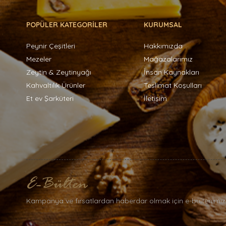
POPÜLER KATEGORİLER
KURUMSAL
Peynir Çeşitleri
Hakkımızda
Mezeler
Mağazalarımız
Zeytin & Zeytinyağı
İnsan Kaynakları
Kahvaltılık Ürünler
Teslimat Koşulları
Et ev Şarküteri
İletişim
Kampanya ve fırsatlardan haberdar olmak için e-bültenimiz