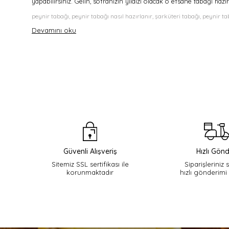
yapabilirsiniz. Gelin, sofranızın yıldızı olacak o efsane tabağı hazı
peynir tabağı, peynir tabağı nasıl hazırlanır, şarküteri tabağı, peynir 
Devamını oku
Güvenli Alışveriş
Hızlı Gönd
Sitemiz SSL sertifikası ile
Siparişleriniz 
korunmaktadır
hızlı gönderimi