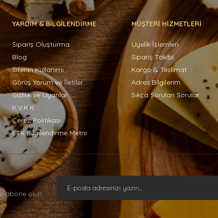
YARDIM & BİLGİLENDİRME
MÜŞTERİ HİZMETLERİ
Sipariş Oluşturma
Üyelik İşlemleri
Blog
Sipariş Takibi
Sitenin Kullanımı
Kargo & Teslimat
Görüş Yorum ve İletiler
Adres Bilgilerim
Gizlilik ve Uyarılar
Sıkça Sorulan Sorular
K.V.K.K
Çerez Politikası
ETK Bilgilendirme Metni
e abone olun.