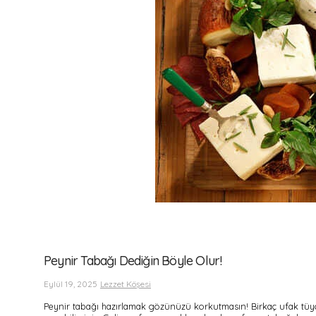
Peynir Tabağı Dediğin Böyle Olur!
Eylül 19, 2025
Lezzet Köşesi
Peynir tabağı hazırlamak gözünüzü korkutmasın! Birkaç ufak tüyo 