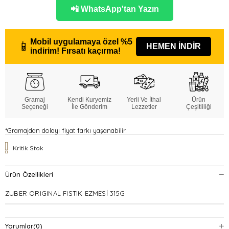
📲 WhatsApp'tan Yazın
Mobil uygulamaya özel
%5
📱
HEMEN İNDİR
indirim!
Fırsatı kaçırma!
Gramaj
Kendi Kuryemiz
Yerli Ve İthal
Ürün
Seçeneği
İle Gönderim
Lezzetler
Çeşitliliği
*Gramajdan dolayı fiyat farkı yaşanabilir.
Kritik Stok
Ürün Özellikleri
ZUBER ORIGINAL FISTIK EZMESİ 315G
Yorumlar
(0)