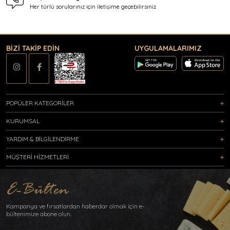
Her türlü sorularınız için
iletişime geçebilirsiniz
BİZİ TAKİP EDİN
UYGULAMALARIMIZ
POPÜLER KATEGORİLER
KURUMSAL
YARDIM & BİLGİLENDİRME
MÜŞTERİ HİZMETLERİ
Kampanya ve fırsatlardan haberdar olmak için e-
bültenimize abone olun.