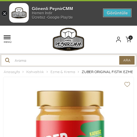
Gönenli PeynirCMM
Görüntüle
Hemen İndir
Ücretsiz -Google Play'de
0
MENÜ
Anasayfa
Kahvaltılık
Ezme & Krema
ZUBER ORIGINAL FISTIK EZMESİ 