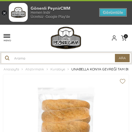
Gönenli PeynirCMM
Görüntüle
Hemen İndir
Ücretsiz -Google Play'de
0
MENÜ
Anasayfa
Atıştırmalık
Kurabiye
UNABELLA KONYA GEVREĞİ TAM BUĞ