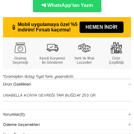
📲 WhatsApp'tan Yazın
Mobil uygulamaya özel
%5
📱
HEMEN İNDİR
indirim!
Fırsatı kaçırma!
Gramaj
Kendi Kuryemiz
Yerli Ve İthal
Ürün
Seçeneği
İle Gönderim
Lezzetler
Çeşitliliği
*Gramajdan dolayı fiyat farkı yaşanabilir.
Ürün Özellikleri
UNABELLA KONYA GEVREĞİ TAM BUĞDAY 250 GR
Yorumlar
(0)
Ödeme Seçenekleri