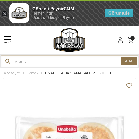
Gönenli PeynirCMM
Görüntüle
Hemen İndir
Ücretsiz -Google Play'de
0
MENÜ
Anasayfa
Ekmek
UNABELLA BAZLAMA SADE 2 Lİ 200 GR