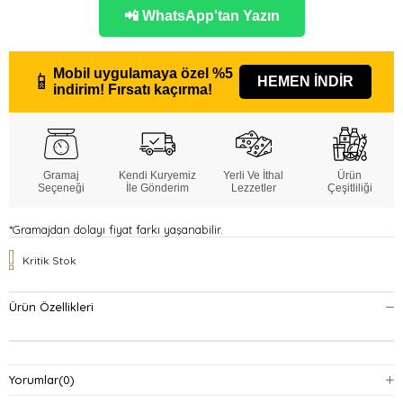
📲 WhatsApp'tan Yazın
Mobil uygulamaya özel
%5
📱
HEMEN İNDİR
indirim!
Fırsatı kaçırma!
Gramaj
Kendi Kuryemiz
Yerli Ve İthal
Ürün
Seçeneği
İle Gönderim
Lezzetler
Çeşitliliği
*Gramajdan dolayı fiyat farkı yaşanabilir.
Kritik Stok
Ürün Özellikleri
Yorumlar
(0)