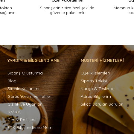
eri
Özel Paketleme
İad
stoktan
Siparişleriniz size özel şekilde
Memnun ka
 sağlanır
güvenle paketlenir
ko
YARDIM & BİLGİLENDİRME
MÜŞTERİ HİZMETLERİ
Sipariş Oluşturma
Üyelik İşlemleri
Blog
Sipariş Takibi
Sitenin Kullanımı
Kargo & Teslimat
Görüş Yorum ve İletiler
Adres Bilgilerim
Gizlilik ve Uyarılar
Sıkça Sorulan Sorular
K.V.K.K
Çerez Politikası
ETK Bilgilendirme Metni