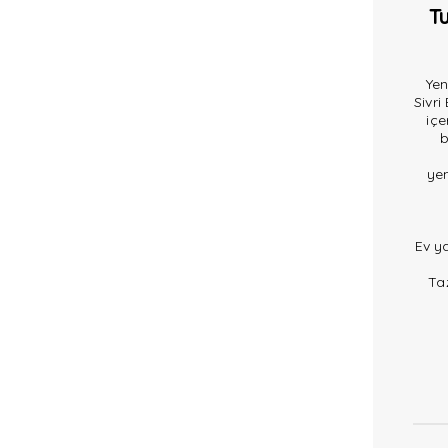
T
Yen
Sivri
içe
b
yem
Ev y
Taz