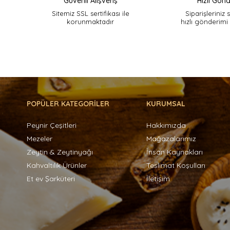
Güvenli Alışveriş
Hızlı Gönd
Sitemiz SSL sertifikası ile
Siparişleriniz 
korunmaktadır
hızlı gönderimi
POPÜLER KATEGORİLER
KURUMSAL
Peynir Çeşitleri
Hakkımızda
Mezeler
Mağazalarımız
Zeytin & Zeytinyağı
İnsan Kaynakları
Kahvaltılık Ürünler
Teslimat Koşulları
Et ev Şarküteri
İletişim