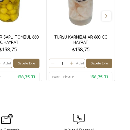
R SAPLI TOMBUL 660
TURŞU KARNIBAHAR 660 CC
TU
C HAYRAT
HAYRAT
₺138,75
₺138,75
Adet
Adet
Sepete Ekle
Sepete Ekle
138,75 TL
138,75 TL
:
PAKET FIYATI:
PA