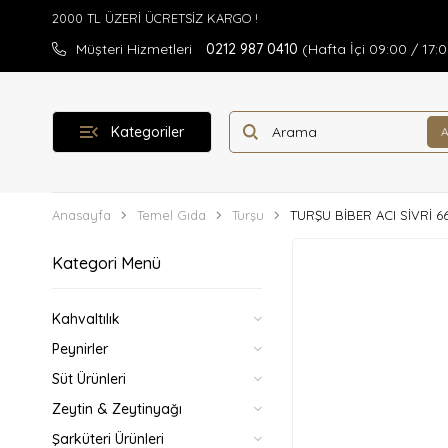
Müşteri Hizmetleri
0212 987 0410
(Hafta İçi 09:00 / 17:
Kategoriler
Anasayfa
Temel Gıda
Turşu
TURŞU BİBER ACI SİVRİ 6
Kategori Menü
Kahvaltılık
Peynirler
Süt Ürünleri
Zeytin & Zeytinyağı
Şarküteri Ürünleri