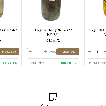
0 CC HAYRAT
TURŞU KORNİŞON 660 CC
TURŞU BİBE
HAYRAT
C
5
₺138,75
Adet
Sepete Ekle
Sepete Ekle
198,75 TL
138,75 TL
PAKET FIYATI:
PAKET FIYATI