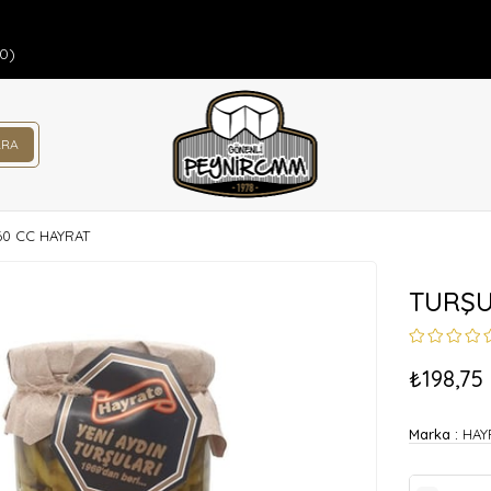
00)
60 CC HAYRAT
TURŞU
₺198,75
Marka
:
HAY