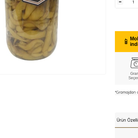
Mob
📱
ind
Gra
Seçe
*Gramajdan do
Ürün Özelli