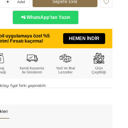
Adet
📲 WhatsApp'tan Yazın
il uygulamaya özel
%5
HEMEN İNDİR
irim!
Fırsatı kaçırma!
maj
Kendi Kuryemiz
Yerli Ve İthal
Ürün
neği
İle Gönderim
Lezzetler
Çeşitliliği
layı fiyat farkı yaşanabilir.
kleri