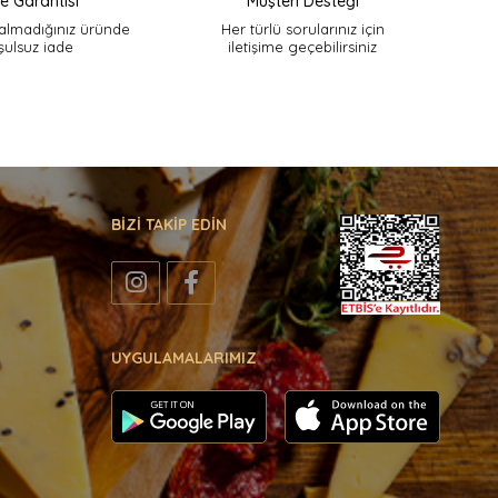
e Garantisi
Müşteri Desteği
lmadığınız üründe
Her türlü sorularınız için
şulsuz iade
iletişime geçebilirsiniz
BİZİ TAKİP EDİN
UYGULAMALARIMIZ