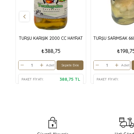
TURŞU KARIŞIK 2000 CC HAYRAT
TURŞU SARIMSAK 66
₺388,75
₺198,7
Adet
Adet
Sepete Ekle
388,75 TL
PAKET FIYATI:
PAKET FIYATI: