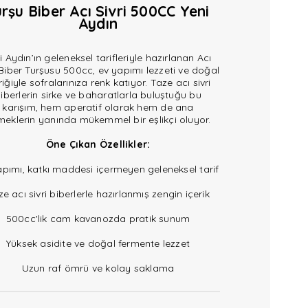
urşu Biber Acı Sivri 500CC Yeni
Aydın
i Aydın’ın geleneksel tarifleriyle hazırlanan Acı
 Biber Turşusu 500cc, ev yapımı lezzeti ve doğal
riğiyle sofralarınıza renk katıyor. Taze acı sivri
iberlerin sirke ve baharatlarla buluştuğu bu
karışım, hem aperatif olarak hem de ana
eklerin yanında mükemmel bir eşlikçi oluyor.
Öne Çıkan Özellikler:
apımı, katkı maddesi içermeyen geleneksel tarif
e acı sivri biberlerle hazırlanmış zengin içerik
500cc'lik cam kavanozda pratik sunum
Yüksek asidite ve doğal fermente lezzet
Uzun raf ömrü ve kolay saklama