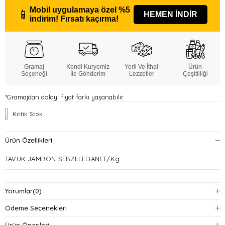
Mobil uygulamaya özel
%5
📱
HEMEN İNDİR
indirim!
Fırsatı kaçırma!
Gramaj
Kendi Kuryemiz
Yerli Ve İthal
Ürün
Seçeneği
İle Gönderim
Lezzetler
Çeşitliliği
*Gramajdan dolayı fiyat farkı yaşanabilir.
Kritik Stok
Ürün Özellikleri
TAVUK JAMBON SEBZELİ DANET/Kg
Yorumlar
(0)
Ödeme Seçenekleri
Ürün Önerileri