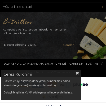
MÜŞTERİ HİZMETLERİ
Kampanya ve fırsatlardan haberdar olmak için e-
bültenimize abone olun.
Gönder
2024 KENDİ GIDA PAZARLAMA SANAYİ İÇ VE DIŞ TİCARET LİMİTED ŞİRKETİ /
Gönenli Peynircmm © Tüm hakları saklıdır.
Çerez Kullanımı
Sizlere en iyi alışveriş deneyimini sunabilmek adına
sitemizde çerezler(cookies) kullanmaktayız.
Detaylı bilgi için KVKK sözleşmesini inceleyebilirsiniz.