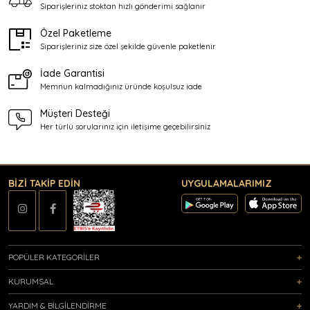
Siparişleriniz stoktan
hızlı gönderimi sağlanır
Özel Paketleme
Siparişleriniz size özel şekilde
güvenle paketlenir
İade Garantisi
Memnun kalmadığınız üründe
koşulsuz iade
Müşteri Desteği
Her türlü sorularınız için
iletişime geçebilirsiniz
BİZİ TAKİP EDİN
UYGULAMALARIMIZ
POPÜLER KATEGORİLER
KURUMSAL
YARDIM & BİLGİLENDİRME