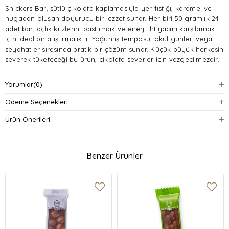
Snickers Bar, sütlü çikolata kaplamasıyla yer fıstığı, karamel ve
nugadan oluşan doyurucu bir lezzet sunar. Her biri 50 gramlık 24
adet bar, açlık krizlerini bastırmak ve enerji ihtiyacını karşılamak
için ideal bir atıştırmalıktır. Yoğun iş temposu, okul günleri veya
seyahatler sırasında pratik bir çözüm sunar. Küçük büyük herkesin
severek tüketeceği bu ürün, çikolata severler için vazgeçilmezdir.
Yorumlar
(0)
Ürün Özellikleri
Ödeme Seçenekleri
Gramaj:
50 gram x 24 adet
Ürün Önerileri
İçerik:
Sütlü çikolata, yer fıstığı, karamel, nuga
Benzer Ürünler
Ambalaj:
Karton kutu
Menşei:
Türkiye
Kullanım Alanları:
Ara öğün, atıştırmalık, seyahat, okul, ofis