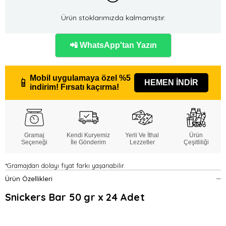
Ürün stoklarımızda kalmamıştır.
📲 WhatsApp'tan Yazın
Mobil uygulamaya özel
%5
📱
HEMEN İNDİR
indirim!
Fırsatı kaçırma!
Gramaj
Kendi Kuryemiz
Yerli Ve İthal
Ürün
Seçeneği
İle Gönderim
Lezzetler
Çeşitliliği
*Gramajdan dolayı fiyat farkı yaşanabilir.
Ürün Özellikleri
Snickers Bar 50 gr x 24 Adet