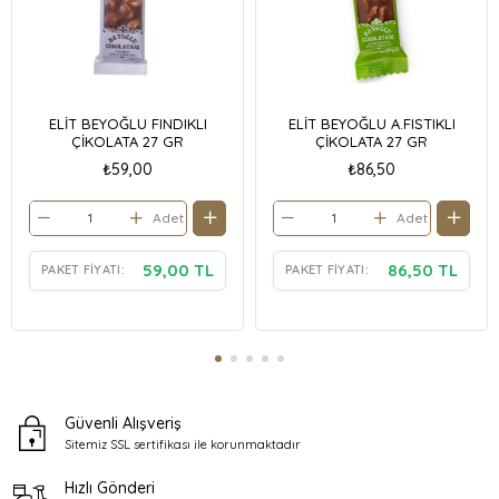
ELİT BEYOĞLU FINDIKLI
ELİT BEYOĞLU A.FISTIKLI
ÇİKOLATA 27 GR
ÇİKOLATA 27 GR
₺59,00
₺86,50
Adet
Adet
59,00 TL
86,50 TL
PAKET FIYATI:
PAKET FIYATI:
Güvenli Alışveriş
Sitemiz SSL sertifikası ile
korunmaktadır
Hızlı Gönderi