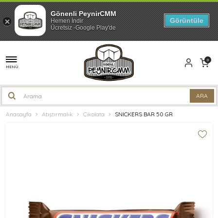
Gönenli PeynirCMM
Görüntüle
Hemen İndir
Ücretsiz -Google Play'de
0
MENÜ
Anasayfa
Atıştırmalık
Çikolata
SNICKERS BAR 50 GR