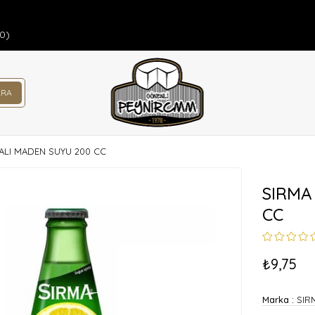
00)
LI MADEN SUYU 200 CC
SIRMA
CC
₺9,75
Marka
:
SIR