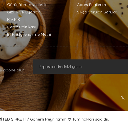
Görüş Yorum ve İletiler
Adres Bilgilerim
Gizlilik ve Uyarılar
Sıkça Sorulan Sorular
K.V.K.K
Çerez Politikası
ETK Bilgilendirme Metni
e abone olun.
ED ŞİRKETİ / Gönenli Peynircmm © Tüm hakları saklıdır.