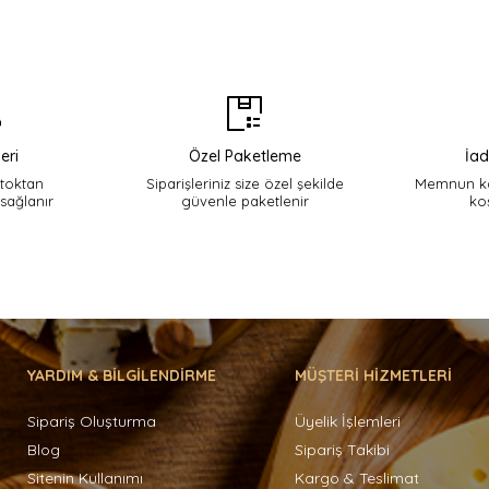
eri
Özel Paketleme
İad
stoktan
Siparişleriniz size özel şekilde
Memnun ka
 sağlanır
güvenle paketlenir
ko
YARDIM & BİLGİLENDİRME
MÜŞTERİ HİZMETLERİ
Sipariş Oluşturma
Üyelik İşlemleri
Blog
Sipariş Takibi
Sitenin Kullanımı
Kargo & Teslimat