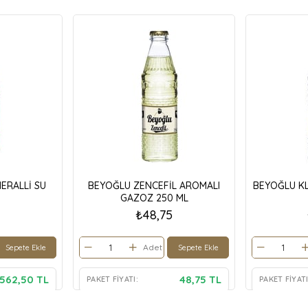
ERALLİ SU
BEYOĞLU ZENCEFİL AROMALI
BEYOĞLU KL
GAZOZ 250 ML
₺48,75
Adet
Sepete Ekle
Sepete Ekle
562,50 TL
48,75 TL
PAKET FIYATI:
PAKET FIYATI