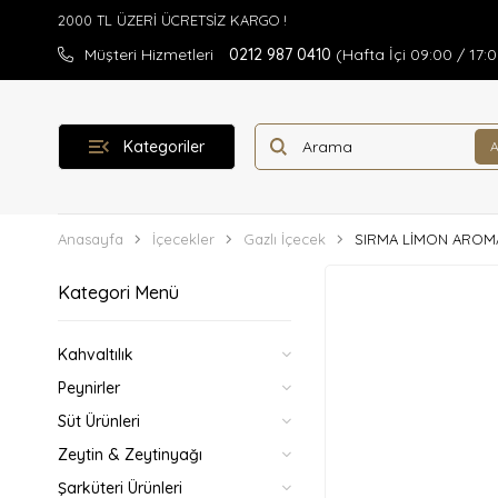
Müşteri Hizmetleri
0212 987 0410
(Hafta İçi 09:00 / 17:
Kategoriler
Anasayfa
İçecekler
Gazlı İçecek
SIRMA LİMON AROMA
Kategori Menü
Kahvaltılık
Peynirler
Süt Ürünleri
Zeytin & Zeytinyağı
Şarküteri Ürünleri