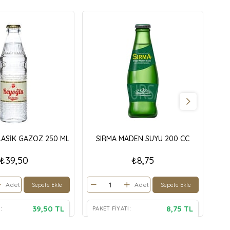
ASİK GAZOZ 250 ML
SIRMA MADEN SUYU 200 CC
BO
₺39,50
₺8,75
Adet
Adet
Sepete Ekle
Sepete Ekle
39,50 TL
8,75 TL
:
PAKET FIYATI:
PA