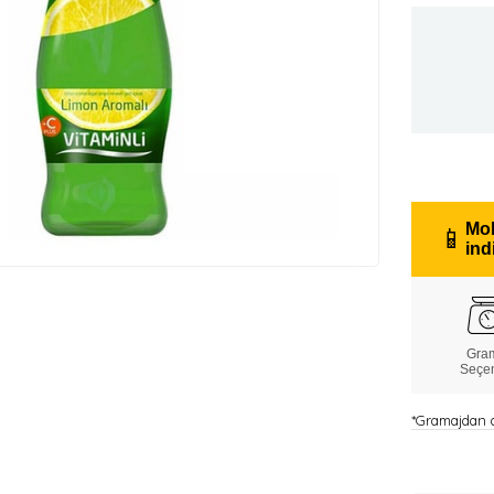
Mob
📱
ind
Gra
Seçe
*Gramajdan do