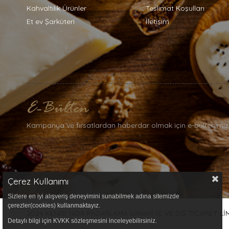
Kahvaltılık Ürünler
Teslimat Koşulları
Et ev Şarküteri
İletişim
Kampanya ve fırsatlardan haberdar olmak için e-bültenimiz
Çerez Kullanımı
Sizlere en iyi alışveriş deneyimini sunabilmek adına sitemizde
çerezler(cookies) kullanmaktayız.
2024 KENDİ GIDA PAZARLAMA SANAYİ İÇ VE DIŞ TİCARET LİMİT
Detaylı bilgi için KVKK sözleşmesini inceleyebilirsiniz.