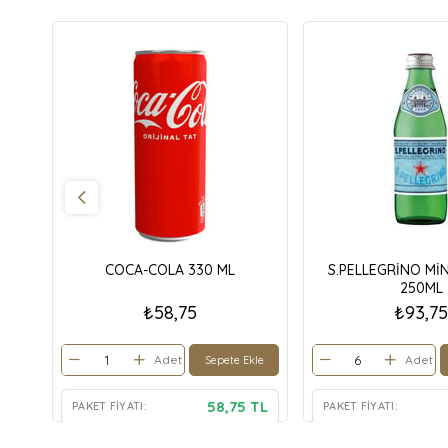
COCA-COLA 330 ML
S.PELLEGRİNO MİN
250ML
₺58,75
₺93,75
Adet
Adet
Sepete Ekle
58,75 TL
PAKET FIYATI:
PAKET FIYATI: