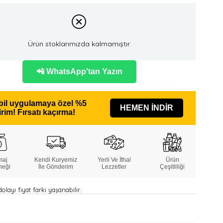
Ürün stoklarımızda kalmamıştır.
📲 WhatsApp'tan Yazın
il uygulamaya özel
%5
HEMEN İNDİR
irim!
Fırsatı kaçırma!
maj
Kendi Kuryemiz
Yerli Ve İthal
Ürün
neği
İle Gönderim
Lezzetler
Çeşitliliği
layı fiyat farkı yaşanabilir.