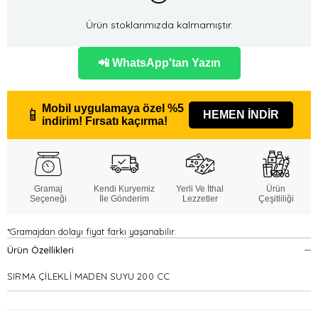
Ürün stoklarımızda kalmamıştır.
📲 WhatsApp'tan Yazın
Mobil uygulamaya özel
%5
📱
HEMEN İNDİR
indirim!
Fırsatı kaçırma!
Gramaj
Kendi Kuryemiz
Yerli Ve İthal
Ürün
Seçeneği
İle Gönderim
Lezzetler
Çeşitliliği
*Gramajdan dolayı fiyat farkı yaşanabilir.
Ürün Özellikleri
SIRMA ÇİLEKLİ MADEN SUYU 200 CC