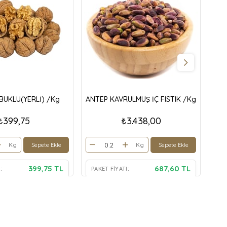
BUKLU(YERLİ) /Kg
ANTEP KAVRULMUŞ İÇ FISTIK /Kg
SA
₺399,75
₺3.438,00
Kg
Kg
Sepete Ekle
Sepete Ekle
399,75 TL
687,60 TL
:
PAKET FIYATI:
PA