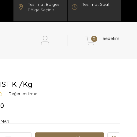
Teslimat Saati
Bölge Seçiniz
Sepetim
0
FISTIK /Kg
Değerlendirme
00
RMAN