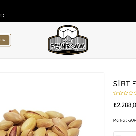
00)
SİİRT 
₺2.288,
Marka
:
GU