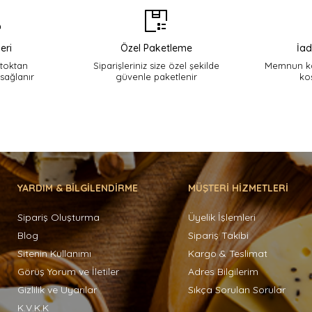
eri
Özel Paketleme
İad
stoktan
Siparişleriniz size özel şekilde
Memnun ka
 sağlanır
güvenle paketlenir
ko
YARDIM & BİLGİLENDİRME
MÜŞTERİ HİZMETLERİ
Sipariş Oluşturma
Üyelik İşlemleri
Blog
Sipariş Takibi
Sitenin Kullanımı
Kargo & Teslimat
Görüş Yorum ve İletiler
Adres Bilgilerim
Gizlilik ve Uyarılar
Sıkça Sorulan Sorular
K.V.K.K