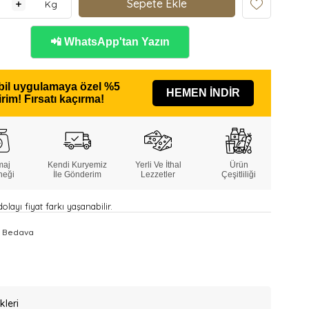
Kg
📲 WhatsApp'tan Yazın
il uygulamaya özel
%5
HEMEN İNDİR
irim!
Fırsatı kaçırma!
maj
Kendi Kuryemiz
Yerli Ve İthal
Ürün
neği
İle Gönderim
Lezzetler
Çeşitliliği
layı fiyat farkı yaşanabilir.
 Bedava
kleri