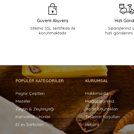
Güvenli Alışveriş
Hızlı Gönd
Sitemiz SSL sertifikası ile
Siparişleriniz 
korunmaktadır
hızlı gönderimi
POPÜLER KATEGORİLER
KURUMSAL
Peynir Çeşitleri
Hakkımızda
Mezeler
Mağazalarımız
Zeytin & Zeytinyağı
İnsan Kaynakları
Kahvaltılık Ürünler
Teslimat Koşulları
Et ev Şarküteri
İletişim