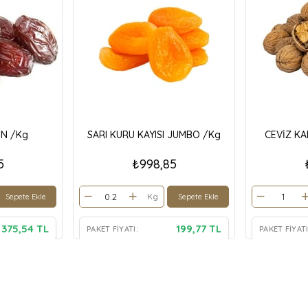
İN /Kg
SARI KURU KAYISI JUMBO /Kg
CEVİZ KA
5
₺998,85
Kg
Sepete Ekle
Sepete Ekle
375,54 TL
199,77 TL
PAKET FIYATI:
PAKET FIYATI