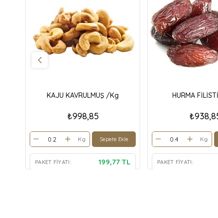
KAJU KAVRULMUŞ /Kg
HURMA FİLİST
₺998,85
₺938,8
Kg
Kg
Sepete Ekle
199,77 TL
PAKET FIYATI:
PAKET FIYATI: