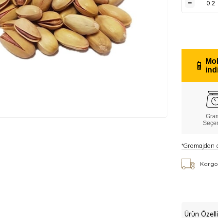
Mob
📱
ind
Gra
Seçe
*Gramajdan do
Kargo
Ürün Özelli