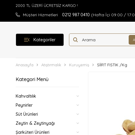
Müşteri Hizmetleri
0212 987 0410
(Hafta İçi 09:00 / 17:
Kategoriler
Anasayfa
Atıştırmalık
Kuruyemiş
SİİRT FISTIK /Kg
Kategori Menü
Kahvaltılık
Peynirler
Süt Ürünleri
Zeytin & Zeytinyağı
Şarküteri Ürünleri