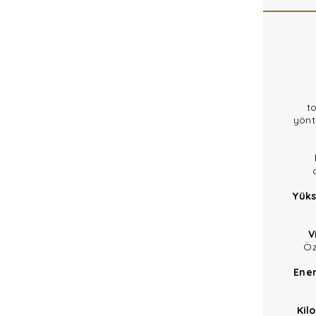
t
yönt
Yüks
V
Öz
Ener
Kil