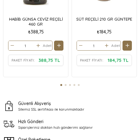
HABİB GÜNSA CEVİZ REÇELİ
SÜT REÇELİ 210 GR GÜNTEPE
460 GR
₺388,75
₺184,75
Adet
Adet
388,75 TL
184,75 TL
PAKET FIYATI:
PAKET FIYATI:
Güvenli Alışveriş
Sitemiz SSL sertifikası ile
korunmaktadır
Hızlı Gönderi
Siparişleriniz stoktan
hızlı gönderimi sağlanır
Özel Paketleme