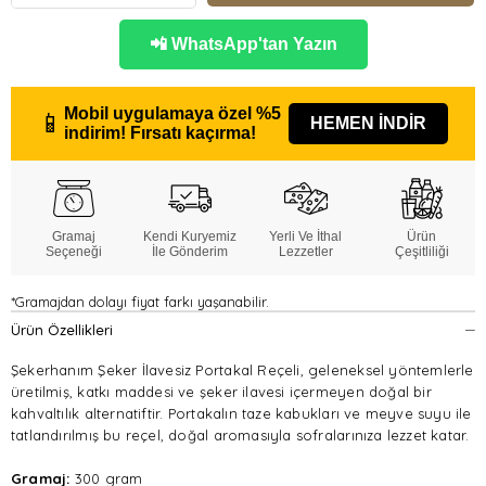
📲 WhatsApp'tan Yazın
Mobil uygulamaya özel
%5
📱
HEMEN İNDİR
indirim!
Fırsatı kaçırma!
Gramaj
Kendi Kuryemiz
Yerli Ve İthal
Ürün
Seçeneği
İle Gönderim
Lezzetler
Çeşitliliği
*Gramajdan dolayı fiyat farkı yaşanabilir.
Ürün Özellikleri
Şekerhanım Şeker İlavesiz Portakal Reçeli, geleneksel yöntemlerle
üretilmiş, katkı maddesi ve şeker ilavesi içermeyen doğal bir
kahvaltılık alternatiftir. Portakalın taze kabukları ve meyve suyu ile
tatlandırılmış bu reçel, doğal aromasıyla sofralarınıza lezzet katar.
Gramaj:
300 gram