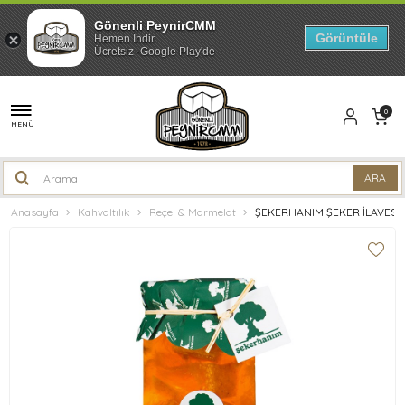
Gönenli PeynirCMM
Görüntüle
Hemen İndir
Ücretsiz -Google Play'de
0
MENÜ
Anasayfa
Kahvaltılık
Reçel & Marmelat
ŞEKERHANIM ŞEKER İLAVESİZ