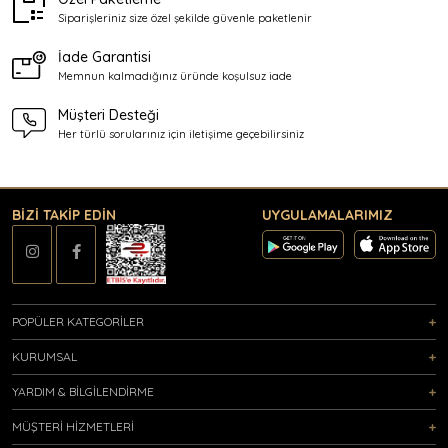
Siparişleriniz size özel şekilde
güvenle paketlenir
İade Garantisi
Memnun kalmadığınız üründe
koşulsuz iade
Müşteri Desteği
Her türlü sorularınız için
iletişime geçebilirsiniz
BİZİ TAKİP EDİN
UYGULAMALARIMIZ
POPÜLER KATEGORİLER
KURUMSAL
YARDIM & BİLGİLENDİRME
MÜŞTERİ HİZMETLERİ