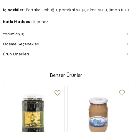
İçindekiler:
Portakal kabuğu, portakal suyu, elma suyu, limon tuzu
Katkı Maddesi:
İçermez
Glikoz Şurubu:
İçermez
Yorumlar
(0)
Ödeme Seçenekleri
Üretim Yöntemi:
Geleneksel yöntemlerle hazırlanmıştır
Ürün Önerileri
Benzer Ürünler