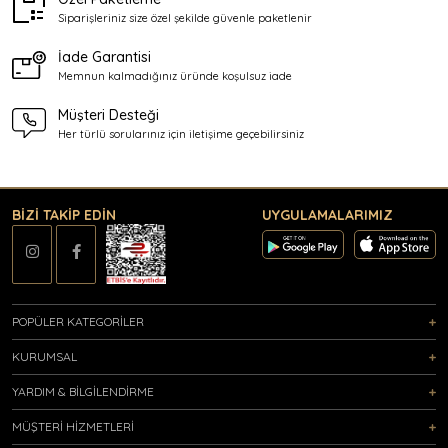
Siparişleriniz size özel şekilde
güvenle paketlenir
İade Garantisi
Memnun kalmadığınız üründe
koşulsuz iade
Müşteri Desteği
Her türlü sorularınız için
iletişime geçebilirsiniz
BİZİ TAKİP EDİN
UYGULAMALARIMIZ
POPÜLER KATEGORİLER
KURUMSAL
YARDIM & BİLGİLENDİRME
MÜŞTERİ HİZMETLERİ