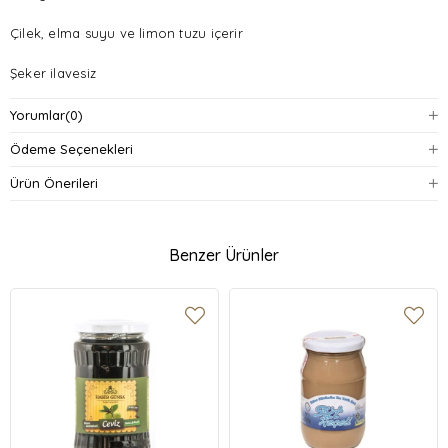
Çilek, elma suyu ve limon tuzu içerir
Şeker ilavesiz
Katkı maddesi ve glikoz şurubu içermez
Yorumlar
(0)
Ödeme Seçenekleri
Geleneksel yöntemlerle hazırlanmıştır
Ürün Önerileri
Benzer Ürünler