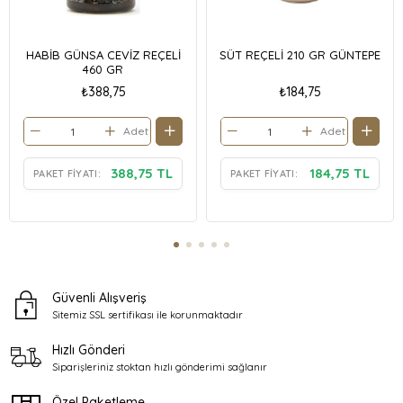
HABİB GÜNSA CEVİZ REÇELİ
SÜT REÇELİ 210 GR GÜNTEPE
460 GR
₺388,75
₺184,75
Adet
Adet
388,75 TL
184,75 TL
PAKET FIYATI:
PAKET FIYATI:
Güvenli Alışveriş
Sitemiz SSL sertifikası ile
korunmaktadır
Hızlı Gönderi
Siparişleriniz stoktan
hızlı gönderimi sağlanır
Özel Paketleme