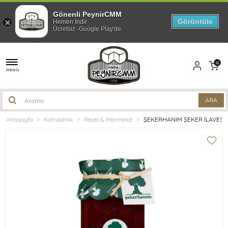
Gönenli PeynirCMM
Görüntüle
Hemen İndir
Ücretsiz -Google Play'de
0
MENÜ
Anasayfa
Kahvaltılık
Reçel & Marmelat
ŞEKERHANIM ŞEKER İLAVESİZ