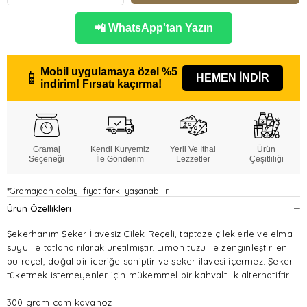
📲 WhatsApp'tan Yazın
Mobil uygulamaya özel
%5
📱
HEMEN İNDİR
indirim!
Fırsatı kaçırma!
Gramaj
Kendi Kuryemiz
Yerli Ve İthal
Ürün
Seçeneği
İle Gönderim
Lezzetler
Çeşitliliği
*Gramajdan dolayı fiyat farkı yaşanabilir.
Ürün Özellikleri
Şekerhanım Şeker İlavesiz Çilek Reçeli, taptaze çileklerle ve elma
suyu ile tatlandırılarak üretilmiştir. Limon tuzu ile zenginleştirilen
bu reçel, doğal bir içeriğe sahiptir ve şeker ilavesi içermez. Şeker
tüketmek istemeyenler için mükemmel bir kahvaltılık alternatiftir.
300 gram cam kavanoz