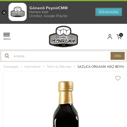
Gönenli PeynirCMM
Görüntüle
Hemen İndir
Ücretsiz -Google Play'de
0
MENÜ
Anasayfa
Kahvaltılık
Tahin & Pekmez
SAZLICA ORGANİK KEÇİ BOYNU