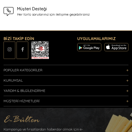
Müşteri Desteği
Her türlü sorularınız için
iletişime geçebilirsiniz
BİZİ TAKİP EDİN
UYGULAMALARIMIZ
POPÜLER KATEGORİLER
KURUMSAL
YARDIM & BİLGİLENDİRME
MÜŞTERİ HİZMETLERİ
Kampanya ve fırsatlardan haberdar olmak için e-