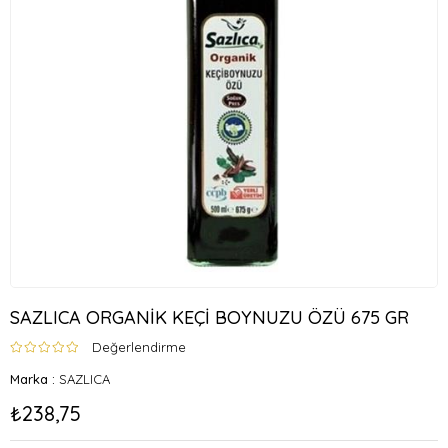
SAZLICA ORGANİK KEÇİ BOYNUZU ÖZÜ 675 GR
Değerlendirme
Marka
:
SAZLICA
₺238,75