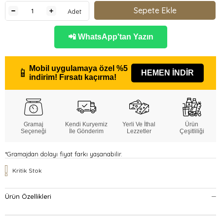
Adet
📲 WhatsApp'tan Yazın
Mobil uygulamaya özel
%5
📱
HEMEN İNDİR
indirim!
Fırsatı kaçırma!
Gramaj
Kendi Kuryemiz
Yerli Ve İthal
Ürün
Seçeneği
İle Gönderim
Lezzetler
Çeşitliliği
*Gramajdan dolayı fiyat farkı yaşanabilir.
Kritik Stok
Ürün Özellikleri