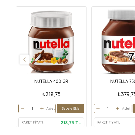
NUTELLA 400 GR
NUTELLA 75
₺218,75
₺379,7
Adet
Adet
Sepete Ekle
218,75 TL
PAKET FIYATI:
PAKET FIYATI: