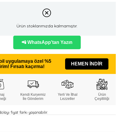
Ürün stoklarımızda kalmamıştır.
📲 WhatsApp'tan Yazın
il uygulamaya özel
%5
HEMEN İNDİR
irim!
Fırsatı kaçırma!
maj
Kendi Kuryemiz
Yerli Ve İthal
Ürün
neği
İle Gönderim
Lezzetler
Çeşitliliği
layı fiyat farkı yaşanabilir.