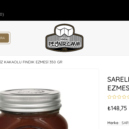
00)
İZ KAKAOLU FINDIK EZMESİ 350 GR
SAREL
EZMES
₺148,75
Marka
:
SAR