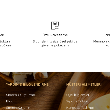
eri
Özel Paketleme
İad
stoktan
Siparişleriniz size özel şekilde
Memnun ka
 sağlanır
güvenle paketlenir
ko
YARDIM & BİLGİLENDİRME
MÜŞTERİ HİZMETLERİ
Sipariş Oluşturma
Üyelik İşlemleri
Blog
Sipariş Takibi
Sitenin Kullanımı
Kargo & Teslimat