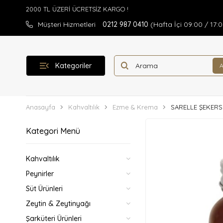
Müşteri Hizmetleri
0212 987 0410
(Hafta İçi 09:00 / 17:
Kategoriler
Anasayfa
Kahvaltılık
Ezme & Krema
SARELLE ŞEKERS
Kategori Menü
Kahvaltılık
Peynirler
Süt Ürünleri
Zeytin & Zeytinyağı
Şarküteri Ürünleri