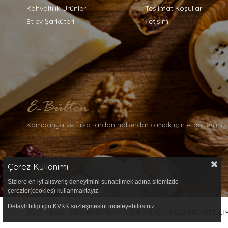
Kahvaltılık Ürünler
Teslimat Koşulları
Et ev Şarküteri
İletişim
Kampanya ve fırsatlardan haberdar olmak için e-bültenimiz
Çerez Kullanımı
Sizlere en iyi alışveriş deneyimini sunabilmek adına sitemizde
çerezler(cookies) kullanmaktayız.
Detaylı bilgi için KVKK sözleşmesini inceleyebilirsiniz.
2024 KENDİ GIDA PAZARLAMA SANAYİ İÇ VE DIŞ TİCARET LİMİT