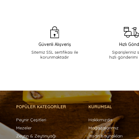
Güvenli Alışveriş
Hızlı Gönd
Sitemiz SSL sertifikası ile
Siparişleriniz 
korunmaktadır
hızlı gönderimi
POPÜLER KATEGORİLER
KURUMSAL
Peynir Çeşitleri
Hakkımızda
Mezeler
Mağazalarımız
Zeytin & Zeytinyağı
İnsan Kaynakları