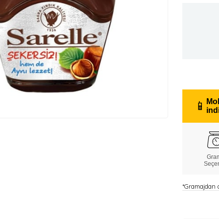
Mob
📱
ind
Gra
Seçe
*Gramajdan do