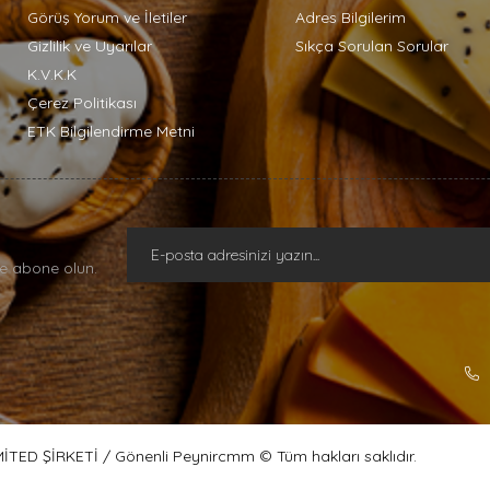
Görüş Yorum ve İletiler
Adres Bilgilerim
Gizlilik ve Uyarılar
Sıkça Sorulan Sorular
K.V.K.K
Çerez Politikası
ETK Bilgilendirme Metni
e abone olun.
ED ŞİRKETİ / Gönenli Peynircmm © Tüm hakları saklıdır.