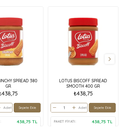
UNCHY SPREAD 380
LOTUS BISCOFF SPREAD
PO
GR
SMOOTH 400 GR
₺438,75
₺438,75
Adet
Adet
Sepete Ekle
Sepete Ekle
438,75 TL
438,75 TL
:
PAKET FIYATI:
PA