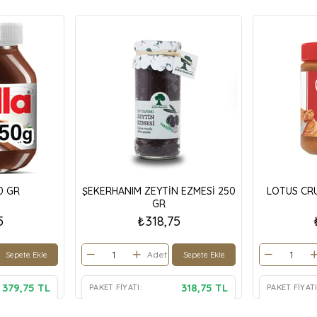
0 GR
ŞEKERHANIM ZEYTİN EZMESİ 250
LOTUS CR
GR
5
₺318,75
Adet
Sepete Ekle
Sepete Ekle
379,75 TL
318,75 TL
PAKET FIYATI:
PAKET FIYATI