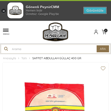
Gönenli PeynirCMM
Görüntüle
Hemen İndir
Ücretsiz -Google Play'de
0
MENÜ
Anasayfa
Tatlı
SAFFET ABDULLAH GÜLLAÇ 400 GR