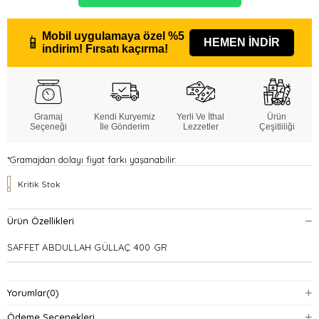
Mobil uygulamaya özel
%5
📱
HEMEN İNDİR
indirim!
Fırsatı kaçırma!
Gramaj
Kendi Kuryemiz
Yerli Ve İthal
Ürün
Seçeneği
İle Gönderim
Lezzetler
Çeşitliliği
*Gramajdan dolayı fiyat farkı yaşanabilir.
Kritik Stok
Ürün Özellikleri
SAFFET ABDULLAH GÜLLAÇ 400 GR
Yorumlar
(0)
Ödeme Seçenekleri