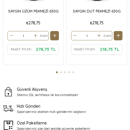
SAYGIN ÜZÜM PEKMEZİ 630G
SAYGIN DUT PEKMEZİ 630G
₺278,75
₺218,75
Adet
Adet
278,75 TL
218,75 TL
PAKET FIYATI:
PAKET FIYATI:
Güvenli Alışveriş
Sitemiz SSL sertifikası ile
korunmaktadır
Hızlı Gönderi
Siparişleriniz stoktan
hızlı gönderimi sağlanır
Özel Paketleme
Siparişleriniz size özel şekilde
güvenle paketlenir