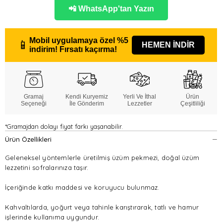
📲 WhatsApp'tan Yazın
Mobil uygulamaya özel
%5
📱
HEMEN İNDİR
indirim!
Fırsatı kaçırma!
Gramaj
Kendi Kuryemiz
Yerli Ve İthal
Ürün
Seçeneği
İle Gönderim
Lezzetler
Çeşitliliği
*Gramajdan dolayı fiyat farkı yaşanabilir.
Ürün Özellikleri
Geleneksel yöntemlerle üretilmiş üzüm pekmezi, doğal üzüm
lezzetini sofralarınıza taşır.
İçeriğinde katkı maddesi ve koruyucu bulunmaz.
Kahvaltılarda, yoğurt veya tahinle karıştırarak, tatlı ve hamur
işlerinde kullanıma uygundur.