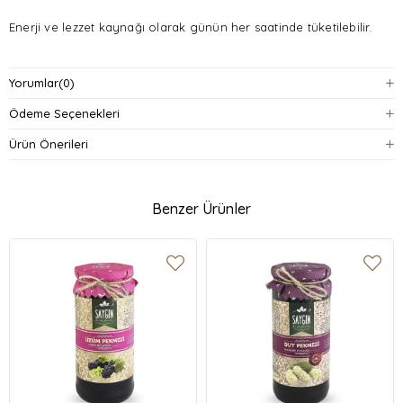
Enerji ve lezzet kaynağı olarak günün her saatinde tüketilebilir.
Serin ve güneş ışığından uzak bir yerde muhafaza edilmelidir.
Yorumlar
(0)
Cam kavanoz ambalajında sunulur, böylece tazeliğini uzun süre
Ödeme Seçenekleri
korur.
Ürün Önerileri
Üretiminde özenle seçilen üzümler kullanılır ve hijyenik koşullarda
hazırlanır.
Benzer Ürünler