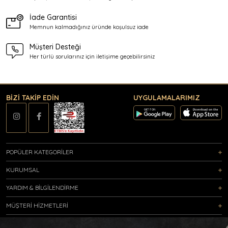
İade Garantisi
Memnun kalmadığınız üründe
koşulsuz iade
Müşteri Desteği
Her türlü sorularınız için
iletişime geçebilirsiniz
BİZİ TAKİP EDİN
UYGULAMALARIMIZ
POPÜLER KATEGORİLER
KURUMSAL
YARDIM & BİLGİLENDİRME
MÜŞTERİ HİZMETLERİ