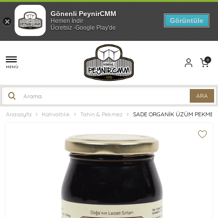
Gönenli PeynirCMM
Görüntüle
Hemen İndir
Ücretsiz -Google Play'de
0
MENÜ
Anasayfa
Kahvaltılık
Tahin & Pekmez
SADE ORGANİK ÜZÜM PEKMEZİ