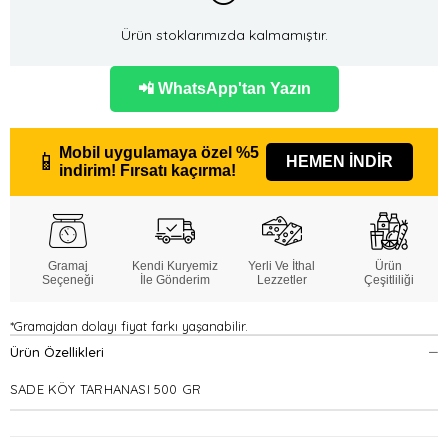
Ürün stoklarımızda kalmamıştır.
📲 WhatsApp'tan Yazın
Mobil uygulamaya özel
%5
📱
HEMEN İNDİR
indirim!
Fırsatı kaçırma!
Gramaj
Kendi Kuryemiz
Yerli Ve İthal
Ürün
Seçeneği
İle Gönderim
Lezzetler
Çeşitliliği
*Gramajdan dolayı fiyat farkı yaşanabilir.
Ürün Özellikleri
SADE KÖY TARHANASI 500 GR