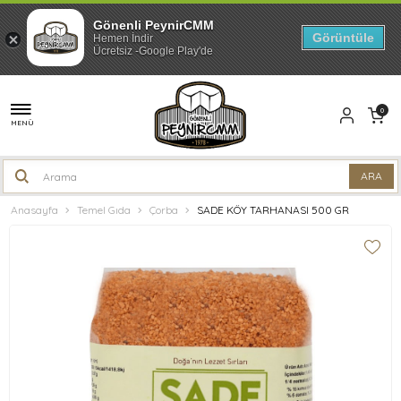
Gönenli PeynirCMM
Görüntüle
Hemen İndir
Ücretsiz -Google Play'de
0
MENÜ
Anasayfa
Temel Gıda
Çorba
SADE KÖY TARHANASI 500 GR