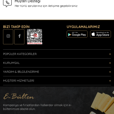
Müşteri Desteği
Her türlü sorularınız için
iletişime geçebilirsiniz
BİZİ TAKİP EDİN
UYGULAMALARIMIZ
POPÜLER KATEGORİLER
KURUMSAL
YARDIM & BİLGİLENDİRME
MÜŞTERİ HİZMETLERİ
Kampanya ve fırsatlardan haberdar olmak için e-
bültenimize abone olun.