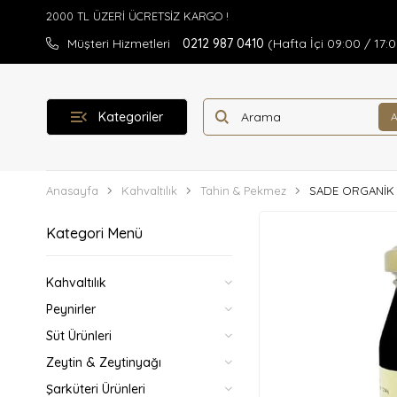
Müşteri Hizmetleri
0212 987 0410
(Hafta İçi 09:00 / 17:
Kategoriler
Anasayfa
Kahvaltılık
Tahin & Pekmez
SADE ORGANİK 
Kategori Menü
Kahvaltılık
Peynirler
Süt Ürünleri
Zeytin & Zeytinyağı
Şarküteri Ürünleri