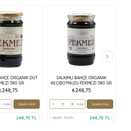
BAHÇE ORGANİK DUT
SALKIMLI BAHÇE ORGANİK
SA
MEZİ 380 GR
KEÇİBOYNUZU PEKMEZİ 380 GR
₺248,75
₺248,75
Adet
Adet
Sepete Ekle
Sepete Ekle
248,75 TL
248,75 TL
:
PAKET FIYATI:
PA