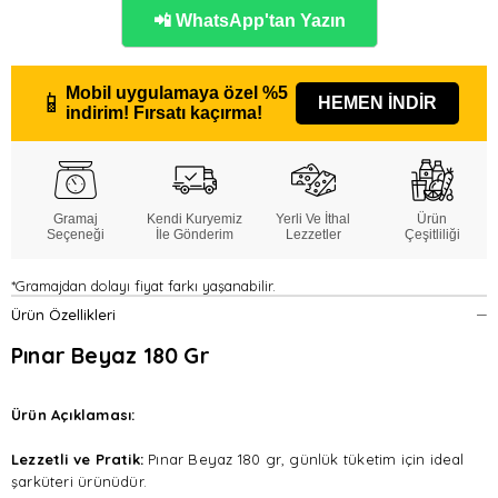
📲 WhatsApp'tan Yazın
Mobil uygulamaya özel
%5
📱
HEMEN İNDİR
indirim!
Fırsatı kaçırma!
Gramaj
Kendi Kuryemiz
Yerli Ve İthal
Ürün
Seçeneği
İle Gönderim
Lezzetler
Çeşitliliği
*Gramajdan dolayı fiyat farkı yaşanabilir.
Ürün Özellikleri
Pınar Beyaz 180 Gr
Ürün Açıklaması:
Lezzetli ve Pratik:
Pınar Beyaz 180 gr, günlük tüketim için ideal
şarküteri ürünüdür.