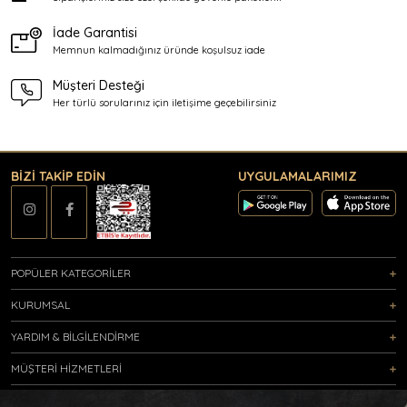
İade Garantisi
Memnun kalmadığınız üründe
koşulsuz iade
Müşteri Desteği
Her türlü sorularınız için
iletişime geçebilirsiniz
BİZİ TAKİP EDİN
UYGULAMALARIMIZ
POPÜLER KATEGORİLER
KURUMSAL
YARDIM & BİLGİLENDİRME
MÜŞTERİ HİZMETLERİ