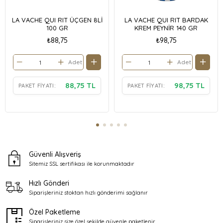
LA VACHE QUI RIT ÜÇGEN 8Lİ
LA VACHE QUI RIT BARDAK
100 GR
KREM PEYNİR 140 GR
₺88,75
₺98,75
Adet
Adet
88,75 TL
98,75 TL
PAKET FIYATI:
PAKET FIYATI:
Güvenli Alışveriş
Sitemiz SSL sertifikası ile
korunmaktadır
Hızlı Gönderi
Siparişleriniz stoktan
hızlı gönderimi sağlanır
Özel Paketleme
Siparişleriniz size özel şekilde
güvenle paketlenir