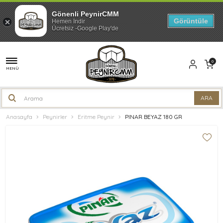
Gönenli PeynirCMM
Görüntüle
Hemen İndir
Ücretsiz -Google Play'de
0
MENÜ
Anasayfa
Peynirler
Eritme Peynir
PINAR BEYAZ 180 GR