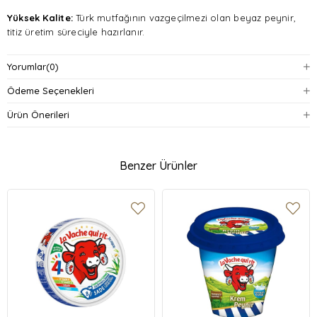
Yüksek Kalite:
Türk mutfağının vazgeçilmezi olan beyaz peynir,
titiz üretim süreciyle hazırlanır.
Zengin Protein Kaynağı:
Pınar Beyaz, zengin protein içeriğiyle
Yorumlar
(0)
besleyici bir seçenek sunar.
Ödeme Seçenekleri
Çeşitli Kullanım Alanları:
Kahvaltılardan atıştırmalıklara,
Ürün Önerileri
salatalardan tatlılara kadar geniş kullanım alanına sahiptir.
Taze ve Doğal Lezzet:
Kendine has lezzetiyle sofralarınıza tazelik
katar.
Benzer Ürünler