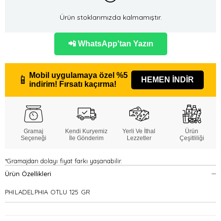
Ürün stoklarımızda kalmamıştır.
📲 WhatsApp'tan Yazın
Mobil uygulamaya özel
%5
📱
HEMEN İNDİR
indirim!
Fırsatı kaçırma!
Gramaj
Kendi Kuryemiz
Yerli Ve İthal
Ürün
Seçeneği
İle Gönderim
Lezzetler
Çeşitliliği
*Gramajdan dolayı fiyat farkı yaşanabilir.
Ürün Özellikleri
PHILADELPHIA OTLU 125 GR