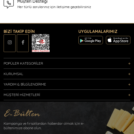
Müşteri Desteği
Her türlü sorularınız için
iletişime geçebilirsiniz
BİZİ TAKİP EDİN
UYGULAMALARIMIZ
POPÜLER KATEGORİLER
KURUMSAL
YARDIM & BİLGİLENDİRME
MÜŞTERİ HİZMETLERİ
Kampanya ve fırsatlardan haberdar olmak için e-
bültenimize abone olun.