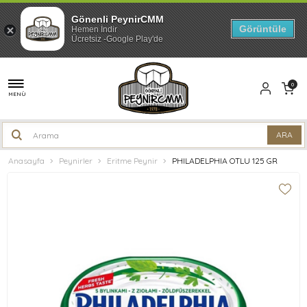
Gönenli PeynirCMM
Görüntüle
Hemen İndir
Ücretsiz -Google Play'de
0
MENÜ
Anasayfa
Peynirler
Eritme Peynir
PHILADELPHIA OTLU 125 GR