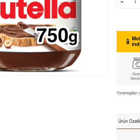
Mob
📱
ind
Gra
Seçe
*Gramajdan do
Ürün Özelli