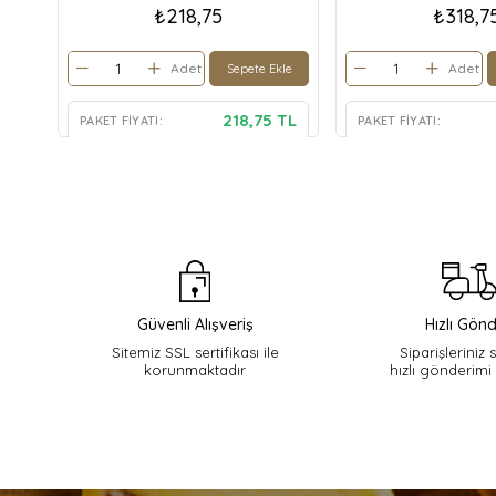
₺218,75
₺318,7
Adet
Adet
Sepete Ekle
218,75 TL
PAKET FIYATI:
PAKET FIYATI:
Güvenli Alışveriş
Hızlı Gönd
Sitemiz SSL sertifikası ile
Siparişleriniz 
korunmaktadır
hızlı gönderimi