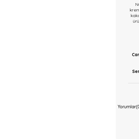
N
krem
kaka
ürü
Ca
Se
Yorumlar
(