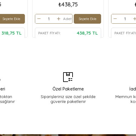
5
₺438,75
Adet
Sepete Ekle
Sepete Ekle
318,75 TL
438,75 TL
PAKET FIYATI:
PAKET FIYATI
eri
Özel Paketleme
İad
stoktan
Siparişleriniz size özel şekilde
Memnun ka
 sağlanır
güvenle paketlenir
ko