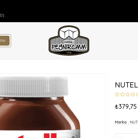
00)
NUTEL
₺379,75
Marka
:
NUT