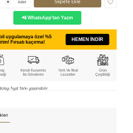
Adet
📲 WhatsApp'tan Yazın
il uygulamaya özel
%5
HEMEN İNDİR
irim!
Fırsatı kaçırma!
maj
Kendi Kuryemiz
Yerli Ve İthal
Ürün
neği
İle Gönderim
Lezzetler
Çeşitliliği
layı fiyat farkı yaşanabilir.
kleri