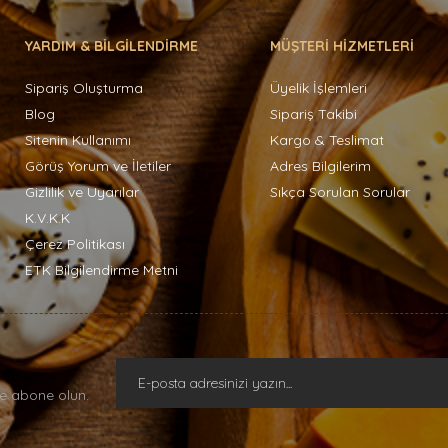
YARDIM & BİLGİLENDİRME
MÜŞTERİ HİZMETLERİ
Sipariş Oluşturma
Üyelik İşlemleri
Blog
Sipariş Takibi
Sitenin Kullanımı
Kargo & Teslimat
Görüş Yorum ve İletiler
Adres Bilgilerim
Gizlilik ve Uyarılar
Sıkça Sorulan Sorular
K.V.K.K
Çerez Politikası
ETK Bilgilendirme Metni
e abone olun.