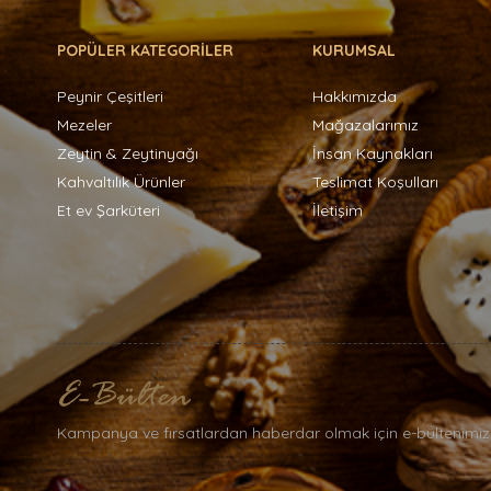
POPÜLER KATEGORİLER
KURUMSAL
Peynir Çeşitleri
Hakkımızda
Mezeler
Mağazalarımız
Zeytin & Zeytinyağı
İnsan Kaynakları
Kahvaltılık Ürünler
Teslimat Koşulları
Et ev Şarküteri
İletişim
Kampanya ve fırsatlardan haberdar olmak için e-bültenimiz