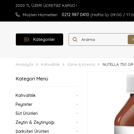
Müşteri Hizmetleri
0212 987 0410
(Hafta İçi 09:00 / 17:
Kategoriler
Anasayfa
Kahvaltılık
Ezme & Krema
NUTELLA 750 GR
Kategori Menü
Kahvaltılık
Peynirler
Süt Ürünleri
Zeytin & Zeytinyağı
Şarküteri Ürünleri