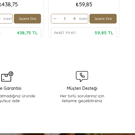
₺438,75
₺59,85
Adet
Adet
Sepete Ekle
Sepete Ekle
438,75 TL
59,85 TL
:
PAKET FIYATI:
PA
e Garantisi
Müşteri Desteği
lmadığınız üründe
Her türlü sorularınız için
şulsuz iade
iletişime geçebilirsiniz