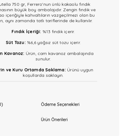
utella 750 gr, Ferrero'nun ünlü kakaolu fındık
asının büyük boy ambalajıdır. Zengin fındık ve
o içeriğiyle kahvaltıların vazgeçilmezi olan bu
n, aynı zamanda tatlı tariflerinde de kullanılır.
Fındık İçeriği:
%13 fındık içerir.
Süt Tozu:
%6,6 yağsız süt tozu içerir.
m Kavanoz:
Ürün, cam kavanoz ambalajında
sunulur.
rin ve Kuru Ortamda Saklama:
Ürünü uygun
koşullarda saklayın.
0)
Ödeme Seçenekleri
Ürün Önerileri