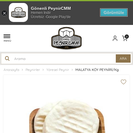
Gönenli PeynirCMM
Görüntüle
Hemen İndir
Ücretsiz -Google Play'de
0
MENÜ
Anasayfa
Peynirler
Yöresel Peynir
MALATYA KÖY PEYNİRİ/Kg