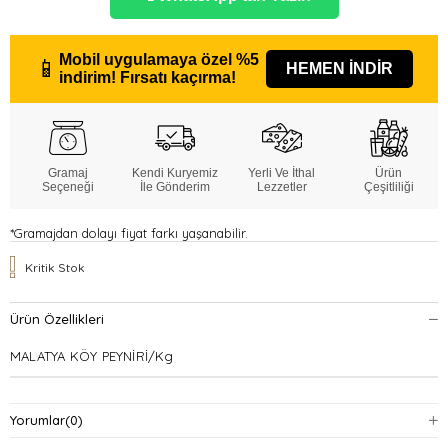
Mobil uygulamaya özel
%5
📱
HEMEN İNDİR
indirim!
Fırsatı kaçırma!
Gramaj
Kendi Kuryemiz
Yerli Ve İthal
Ürün
Seçeneği
İle Gönderim
Lezzetler
Çeşitliliği
*Gramajdan dolayı fiyat farkı yaşanabilir.
Kritik Stok
Ürün Özellikleri
MALATYA KÖY PEYNİRİ/Kg
Yorumlar
(0)