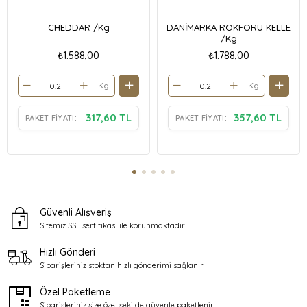
CHEDDAR /Kg
DANİMARKA ROKFORU KELLE
/Kg
₺1.588,00
₺1.788,00
Kg
Kg
317,60 TL
357,60 TL
PAKET FIYATI:
PAKET FIYATI:
Güvenli Alışveriş
Sitemiz SSL sertifikası ile
korunmaktadır
Hızlı Gönderi
Siparişleriniz stoktan
hızlı gönderimi sağlanır
Özel Paketleme
Siparişleriniz size özel şekilde
güvenle paketlenir