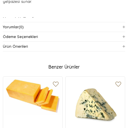
yelpazesi sunar.
Menşei: Hollanda
Yorumlar
(0)
Aroma:
Hafif tatlı ve cevizimsi notalar
Ödeme Seçenekleri
Doku:
Yarı sert, elastik yapılı
Ürün Önerileri
Kullanım Alanları:
Sandviçler, peynir tabakları, fondü ve sıcak
yemekler
Benzer Ürünler
Saklama Koşulları:
+2 ile +10°C arasında buzdolabında muhafaza
ediniz