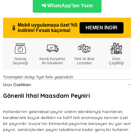
📲 WhatsApp'tan Yazın
Mobil uygulamaya özel
%5
📱
HEMEN İNDİR
indirim!
Fırsatı kaçırma!
Gramaj
Kendi Kuryemiz
Yerli Ve İthal
Ürün
Seçeneği
İle Gönderim
Lezzetler
Çeşitliliği
*Gramajdan dolayı fiyat farkı yaşanabilir.
Ürün Özellikleri
Gönenli İthal Maasdam Peyniri
Hollanda'nın geleneksel peynir üretim teknikleriyle hazırlanan,
karakteristik büyük delikleri ve hafif tatlı aromasıyla tanınan özel
bir peynirdir. İsviçre'nin Emmental peynirine benzeyen bu yarı sert
peynir, sandviçlerden peynir tabaklarına kadar geniş bir kullanım