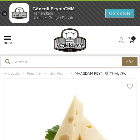
Gönenli PeynirCMM
Görüntüle
Hemen İndir
Ücretsiz -Google Play'de
0
MENÜ
Anasayfa
Peynirler
İthal Peynir
MAASDAM PEYNİRİ İTHAL /Kg