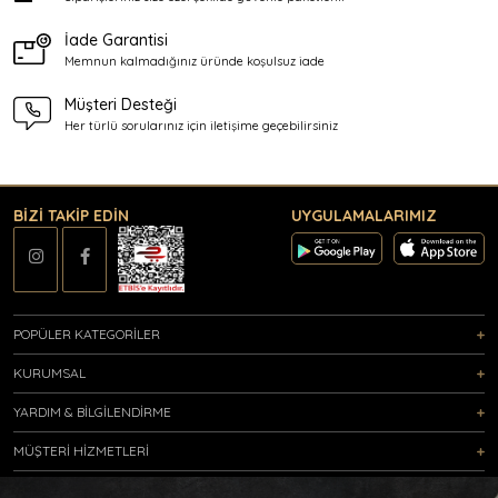
İade Garantisi
Memnun kalmadığınız üründe
koşulsuz iade
Müşteri Desteği
Her türlü sorularınız için
iletişime geçebilirsiniz
BİZİ TAKİP EDİN
UYGULAMALARIMIZ
POPÜLER KATEGORİLER
KURUMSAL
YARDIM & BİLGİLENDİRME
MÜŞTERİ HİZMETLERİ