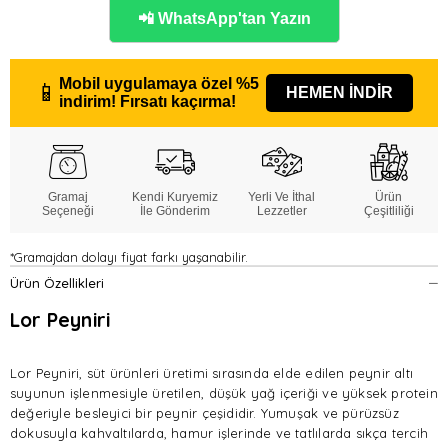
📲 WhatsApp'tan Yazın
Mobil uygulamaya özel
%5
📱
HEMEN İNDİR
indirim!
Fırsatı kaçırma!
Gramaj
Kendi Kuryemiz
Yerli Ve İthal
Ürün
Seçeneği
İle Gönderim
Lezzetler
Çeşitliliği
*Gramajdan dolayı fiyat farkı yaşanabilir.
Ürün Özellikleri
Lor Peyniri
Lor Peyniri, süt ürünleri üretimi sırasında elde edilen peynir altı
suyunun işlenmesiyle üretilen, düşük yağ içeriği ve yüksek protein
değeriyle besleyici bir peynir çeşididir. Yumuşak ve pürüzsüz
dokusuyla kahvaltılarda, hamur işlerinde ve tatlılarda sıkça tercih