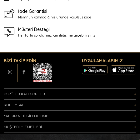
İade Garantisi
Memnun kalmadığınız üründe
koşulsuz iade
Müşteri Desteği
Her türlü sorularınız için
iletişime geçebilirsiniz
BİZİ TAKİP EDİN
UYGULAMALARIMIZ
POPÜLER KATEGORİLER
KURUMSAL
YARDIM & BİLGİLENDİRME
MÜŞTERİ HİZMETLERİ