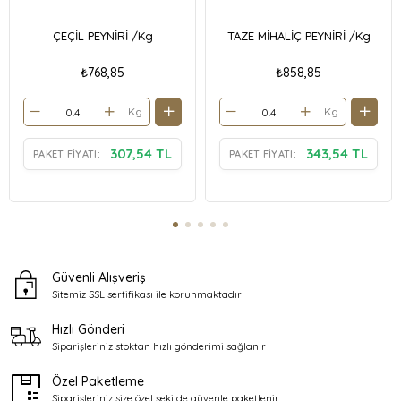
ÇEÇİL PEYNİRİ /Kg
TAZE MİHALİÇ PEYNİRİ /Kg
₺768,85
₺858,85
Kg
Kg
307,54 TL
343,54 TL
PAKET FIYATI:
PAKET FIYATI:
Güvenli Alışveriş
Sitemiz SSL sertifikası ile
korunmaktadır
Hızlı Gönderi
Siparişleriniz stoktan
hızlı gönderimi sağlanır
Özel Paketleme
Siparişleriniz size özel şekilde
güvenle paketlenir