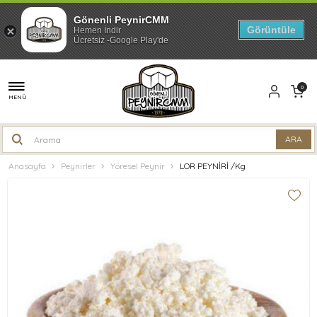
Gönenli PeynirCMM
Görüntüle
Hemen İndir
Ücretsiz -Google Play'de
0
MENÜ
Anasayfa
Peynirler
Yöresel Peynir
LOR PEYNİRİ /Kg