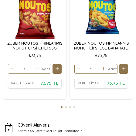
ZUBER NOUTOS FIRINLANMIŞ
ZUBER NOUTOS FIRINLANMIŞ
NOHUT CİPSİ CHİLİ 55G
NOHUT CİPSİ EGE BAHARATLI
55G
₺73,75
₺73,75
Adet
Adet
73,75 TL
73,75 TL
PAKET FIYATI:
PAKET FIYATI:
Güvenli Alışveriş
Sitemiz SSL sertifikası ile
korunmaktadır