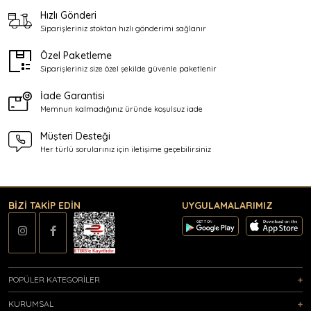
Hızlı Gönderi
Siparişleriniz stoktan
hızlı gönderimi sağlanır
Özel Paketleme
Siparişleriniz size özel şekilde
güvenle paketlenir
İade Garantisi
Memnun kalmadığınız üründe
koşulsuz iade
Müşteri Desteği
Her türlü sorularınız için
iletişime geçebilirsiniz
BİZİ TAKİP EDİN
UYGULAMALARIMIZ
POPÜLER KATEGORİLER
KURUMSAL