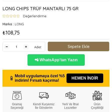
LONG CHIPS TRÜF MANTARLI 75 GR
Değerlendirme
Marka
:
LONG
₺108,75
Adet
📲 WhatsApp'tan Yazın
Mobil uygulamaya özel
%5
📱
HEMEN İNDİR
indirim!
Fırsatı kaçırma!
Gramaj
Kendi Kuryemiz
Yerli Ve İthal
Ürün
Seçeneği
İle Gönderim
Lezzetler
Çeşitliliği