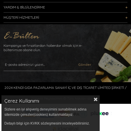
YARDIM & BİLGİLENDİRME
MÜŞTERİ HİZMETLERİ
Kampanya ve fırsatlardan haberdar olmak için e-
bültenimize abone olun.
Gönder
2024 KENDİ GIDA PAZARLAMA SANAYİ İÇ VE DIŞ TİCARET LİMİTED ŞİRKETİ /
Gönenli Peynircmm © Tüm hakları saklıdır.
Çerez Kullanımı
Sizlere en iyi alışveriş deneyimini sunabilmek adına
sitemizde çerezler(cookies) kullanmaktayız.
Detaylı bilgi için KVKK sözleşmesini inceleyebilirsiniz.