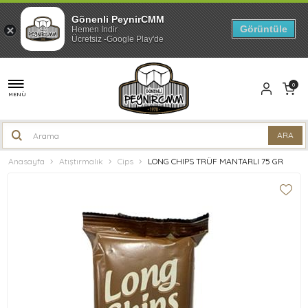
Gönenli PeynirCMM
Görüntüle
Hemen İndir
Ücretsiz -Google Play'de
0
MENÜ
Anasayfa
Atıştırmalık
Cips
LONG CHIPS TRÜF MANTARLI 75 GR