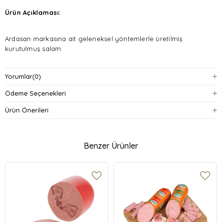
Ürün Açıklaması:
Ardasan markasına ait geleneksel yöntemlerle üretilmiş
kurutulmuş salam.
Dana etinden üretilmiştir.
Yorumlar
(0)
Özel baharat karışımıyla lezzetlendirilmiştir.
Ödeme Seçenekleri
Dilimlenmiş ve vakumlu ambalajda sunulur.
Ürün Önerileri
Kahvaltı sofraları, sandviçler ve atıştırmalıklar için uygundur.
Benzer Ürünler
Serin ve kuru ortamda muhafaza edilmesi önerilir.