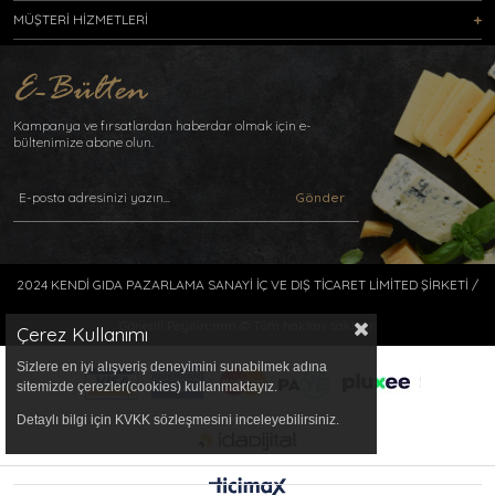
MÜŞTERİ HİZMETLERİ
Kampanya ve fırsatlardan haberdar olmak için e-
bültenimize abone olun.
Gönder
2024 KENDİ GIDA PAZARLAMA SANAYİ İÇ VE DIŞ TİCARET LİMİTED ŞİRKETİ /
Gönenli Peynircmm © Tüm hakları saklıdır.
Çerez Kullanımı
Sizlere en iyi alışveriş deneyimini sunabilmek adına
sitemizde çerezler(cookies) kullanmaktayız.
Detaylı bilgi için KVKK sözleşmesini inceleyebilirsiniz.