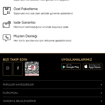
Özel Paketleme
Siparişleriniz size özel şekilde
güvenle paketlenir
İade Garantisi
Memnun kalmadığınız üründe
koşulsuz iade
Müşteri Desteği
Her türlü sorularınız için
iletişime geçebilirsiniz
BİZİ TAKİP EDİN
UYGULAMALARIMIZ
POPÜLER KATEGORİLER
KURUMSAL
YARDIM & BİLGİLENDİRME