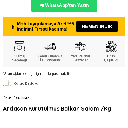
📲 WhatsApp'tan Yazın
Mobil uygulamaya özel
%5
📱
HEMEN İNDİR
indirim!
Fırsatı kaçırma!
Gramaj
Kendi Kuryemiz
Yerli Ve İthal
Ürün
Seçeneği
İle Gönderim
Lezzetler
Çeşitliliği
*Gramajdan dolayı fiyat farkı yaşanabilir.
Kargo Bedava
Ürün Özellikleri
Ardasan Kurutulmuş Balkan Salam /Kg