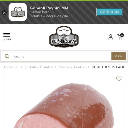
Gönenli PeynirCMM
Görüntüle
Hemen İndir
Ücretsiz -Google Play'de
0
MENÜ
Anasayfa
Şarküteri Ürünleri
Salam & Jambon
KURUTULMUŞ BALKAN