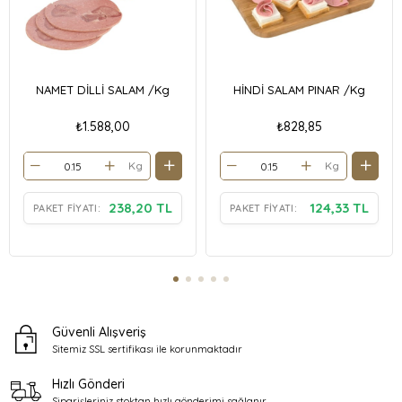
NAMET DİLLİ SALAM /Kg
HİNDİ SALAM PINAR /Kg
₺1.588,00
₺828,85
Kg
Kg
238,20 TL
124,33 TL
PAKET FIYATI:
PAKET FIYATI:
Güvenli Alışveriş
Sitemiz SSL sertifikası ile
korunmaktadır
Hızlı Gönderi
Siparişleriniz stoktan
hızlı gönderimi sağlanır