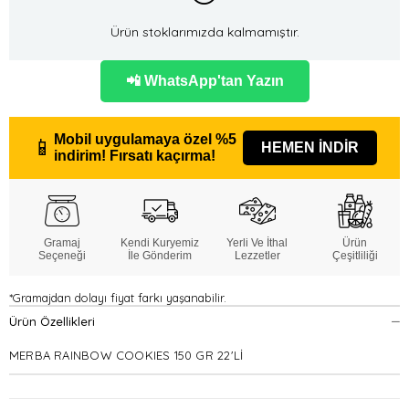
Ürün stoklarımızda kalmamıştır.
📲 WhatsApp'tan Yazın
Mobil uygulamaya özel
%5
📱
HEMEN İNDİR
indirim!
Fırsatı kaçırma!
Gramaj
Kendi Kuryemiz
Yerli Ve İthal
Ürün
Seçeneği
İle Gönderim
Lezzetler
Çeşitliliği
*Gramajdan dolayı fiyat farkı yaşanabilir.
Ürün Özellikleri
MERBA RAINBOW COOKIES 150 GR 22'Lİ