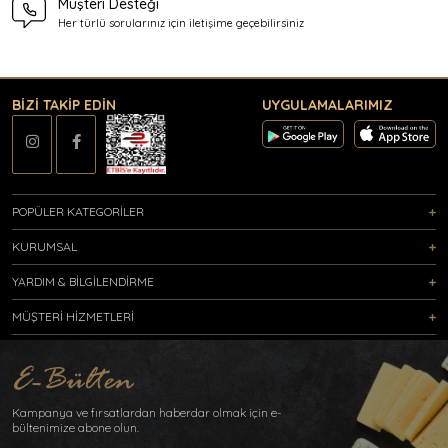
Müşteri Desteği
Her türlü sorularınız için
iletişime geçebilirsiniz
BİZİ TAKİP EDİN
UYGULAMALARIMIZ
POPÜLER KATEGORİLER
KURUMSAL
YARDIM & BİLGİLENDİRME
MÜŞTERİ HİZMETLERİ
Kampanya ve fırsatlardan haberdar olmak için e-
bültenimize abone olun.