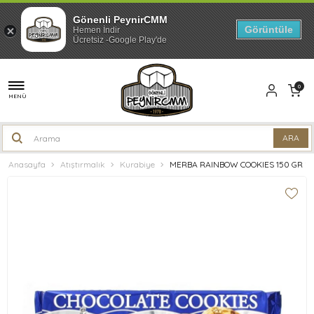
Gönenli PeynirCMM
Görüntüle
Hemen İndir
Ücretsiz -Google Play'de
0
MENÜ
Anasayfa
Atıştırmalık
Kurabiye
MERBA RAINBOW COOKIES 150 GR 22