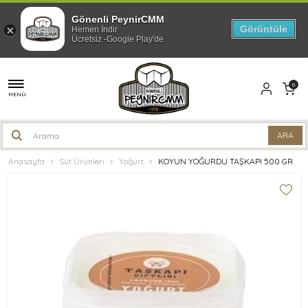
Gönenli PeynirCMM
Görüntüle
Hemen İndir
Ücretsiz -Google Play'de
0
MENÜ
Anasayfa
Süt Ürünleri
Yoğurt
KOYUN YOĞURDU TAŞKAPI 500 GR