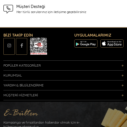
Müşteri Desteği
Her türlü sorularınız için
iletişime geçebilirsiniz
BİZİ TAKİP EDİN
UYGULAMALARIMIZ
POPÜLER KATEGORİLER
KURUMSAL
YARDIM & BİLGİLENDİRME
MÜŞTERİ HİZMETLERİ
Kampanya ve fırsatlardan haberdar olmak için e-
bültenimize abone olun.