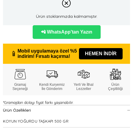
Ürün stoklarımızda kalmamıştır.
📲 WhatsApp'tan Yazın
Mobil uygulamaya özel
%5
📱
HEMEN İNDİR
indirim!
Fırsatı kaçırma!
Gramaj
Kendi Kuryemiz
Yerli Ve İthal
Ürün
Seçeneği
İle Gönderim
Lezzetler
Çeşitliliği
*Gramajdan dolayı fiyat farkı yaşanabilir.
Ürün Özellikleri
KOYUN YOĞURDU TAŞKAPI 500 GR