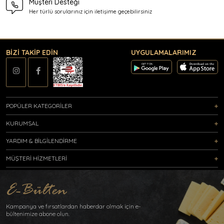
Müşteri Desteği
Her türlü sorularınız için
iletişime geçebilirsiniz
BİZİ TAKİP EDİN
UYGULAMALARIMIZ
POPÜLER KATEGORİLER
KURUMSAL
YARDIM & BİLGİLENDİRME
MÜŞTERİ HİZMETLERİ
Kampanya ve fırsatlardan haberdar olmak için e-
bültenimize abone olun.