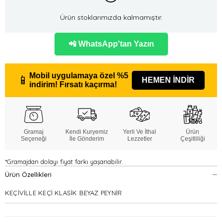
Ürün stoklarımızda kalmamıştır.
📲 WhatsApp'tan Yazın
Mobil uygulamaya özel
%5
📱
HEMEN İNDİR
indirim!
Fırsatı kaçırma!
Gramaj
Kendi Kuryemiz
Yerli Ve İthal
Ürün
Seçeneği
İle Gönderim
Lezzetler
Çeşitliliği
*Gramajdan dolayı fiyat farkı yaşanabilir.
Ürün Özellikleri
KEÇİVİLLE KEÇİ KLASİK BEYAZ PEYNİR