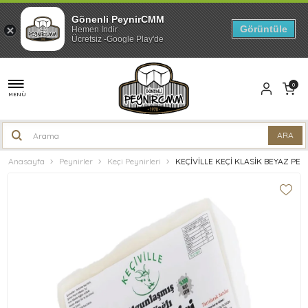
Gönenli PeynirCMM
Görüntüle
Hemen İndir
Ücretsiz -Google Play'de
0
MENÜ
Anasayfa
Peynirler
Keçi Peynirleri
KEÇİVİLLE KEÇİ KLASİK BEYAZ PEY