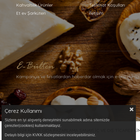
Kahvaltılık Ürünler
Teslimat Koşulları
Et ev Şarküteri
İletişim
Kampanya ve fırsatlardan haberdar olmak için e-bültenimiz
Çerez Kullanımı
Sizlere en iyi alışveriş deneyimini sunabilmek adına sitemizde
çerezler(cookies) kullanmaktayız.
2024 KENDİ GIDA PAZARLAMA SANAYİ İÇ VE DIŞ TİCARET LİMİT
Detaylı bilgi için KVKK sözleşmesini inceleyebilirsiniz.