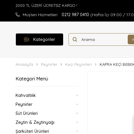
Müşteri Hizmetleri
0212 987 0410
(Hafta İçi 09:00 / 17:
Kategoriler
Anasayfa
Peynirler
Keçi Peynirleri
KAPRA KEÇİ BEBEK
Kategori Menü
Kahvaltılık
Peynirler
Süt Ürünleri
Zeytin & Zeytinyağı
Şarküteri Ürünleri