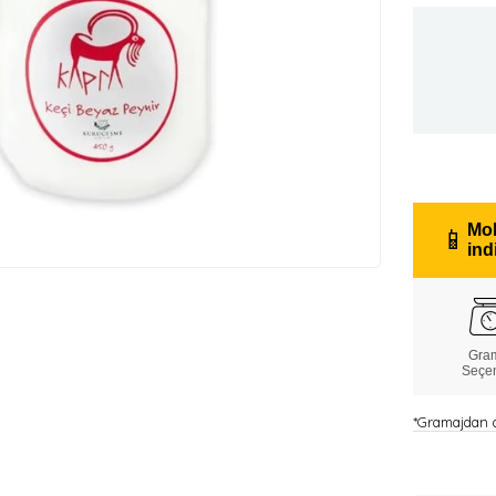
Mob
📱
ind
Gra
Seçe
*Gramajdan do