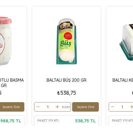
OTLU BASMA
BALTALI BÜŞ 200 GR
BALTALI K
 GR
5
₺538,75
Adet
Sepete Ekle
Sepete Ekle
988,75 TL
538,75 TL
PAKET FIYATI:
PAKET FIYATI