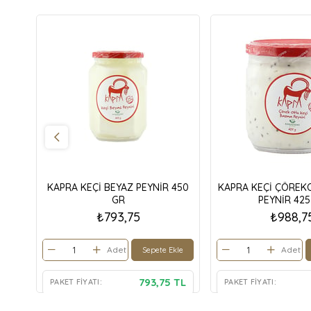
KAPRA KEÇİ BEYAZ PEYNİR 450
KAPRA KEÇİ ÇÖREK
GR
PEYNİR 425
₺793,75
₺988,7
Adet
Adet
Sepete Ekle
793,75 TL
PAKET FIYATI:
PAKET FIYATI: