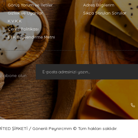
Görüş Yorum ve İletiler
Adres Bilgilerim
Gizlilik ve Uyarılar
Sıkça Sorulan Sorular
K.V.K.K
Çerez Politikası
ETK Bilgilendirme Metni
e abone olun.
ED ŞİRKETİ / Gönenli Peynircmm © Tüm hakları saklıdır.