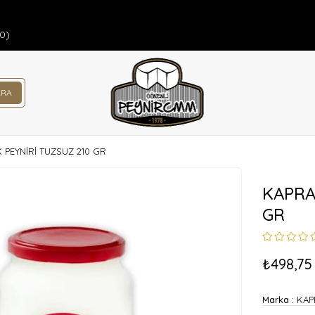
00)
 PEYNİRİ TUZSUZ 210 GR
KAPRA
GR
₺498,75
Marka
:
KAP