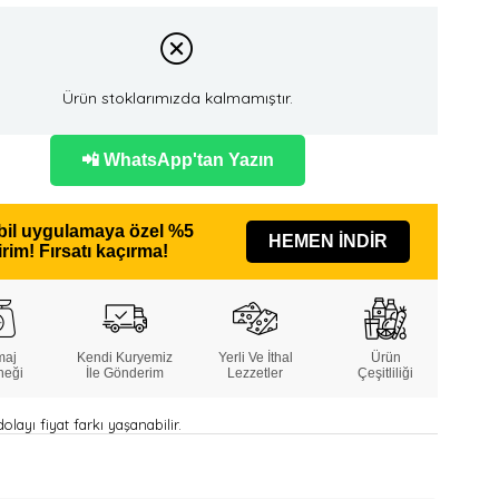
Ürün stoklarımızda kalmamıştır.
📲 WhatsApp'tan Yazın
il uygulamaya özel
%5
HEMEN İNDİR
irim!
Fırsatı kaçırma!
maj
Kendi Kuryemiz
Yerli Ve İthal
Ürün
neği
İle Gönderim
Lezzetler
Çeşitliliği
layı fiyat farkı yaşanabilir.