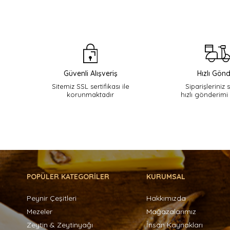
Güvenli Alışveriş
Hızlı Gönd
Sitemiz SSL sertifikası ile
Siparişleriniz 
korunmaktadır
hızlı gönderimi
POPÜLER KATEGORİLER
KURUMSAL
Peynir Çeşitleri
Hakkımızda
Mezeler
Mağazalarımız
Zeytin & Zeytinyağı
İnsan Kaynakları