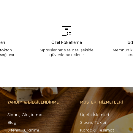
eri
Özel Paketleme
İad
stoktan
Siparişleriniz size özel şekilde
Memnun ka
 sağlanır
güvenle paketlenir
ko
YARDIM & BİLGİLENDİRME
MÜŞTERİ HİZMETLERİ
Sipariş Oluşturma
Üyelik İşlemleri
Blog
Sipariş Takibi
Sitenin Kullanımı
Kargo & Teslimat