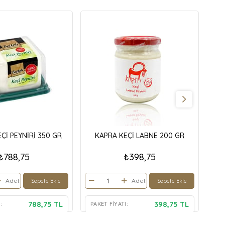
EÇİ PEYNİRİ 350 GR
KAPRA KEÇİ LABNE 200 GR
BAL
₺788,75
₺398,75
Adet
Adet
Sepete Ekle
Sepete Ekle
788,75 TL
398,75 TL
:
PAKET FIYATI:
PA