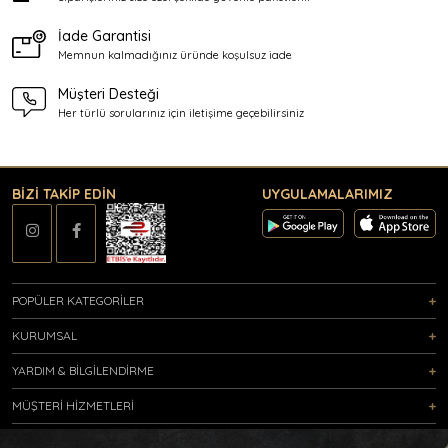
İade Garantisi
Memnun kalmadığınız üründe
koşulsuz iade
Müşteri Desteği
Her türlü sorularınız için
iletişime geçebilirsiniz
BİZİ TAKİP EDİN
UYGULAMALARIMIZ
POPÜLER KATEGORİLER
KURUMSAL
YARDIM & BİLGİLENDİRME
MÜŞTERİ HİZMETLERİ