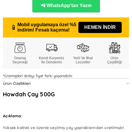
📲 WhatsApp'tan Yazın
Mobil uygulamaya özel
%5
📱
HEMEN İNDİR
indirim!
Fırsatı kaçırma!
Gramaj
Kendi Kuryemiz
Yerli Ve İthal
Ürün
Seçeneği
İle Gönderim
Lezzetler
Çeşitliliği
*Gramajdan dolayı fiyat farkı yaşanabilir.
Ürün Özellikleri
Howdah Çay 500G
Açıklama:
Yüksek kaliteli ve özenle seçilmiş çay yapraklarından üretilmiştir.