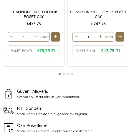
CHAMPION 100 LÜ DEMLİK
CHAMPION 48 Lİ DEMLİK POŞET
POŞET ÇAY
ÇAY
₺473,75
₺243,75
Adet
Adet
473,75 TL
243,75 TL
PAKET FIYATI:
PAKET FIYATI:
Güvenli Alışveriş
Sitemiz SSL sertifikası ile
korunmaktadır
Hızlı Gönderi
Siparişleriniz stoktan
hızlı gönderimi sağlanır
Özel Paketleme
Siparişleriniz size özel şekilde
güvenle paketlenir