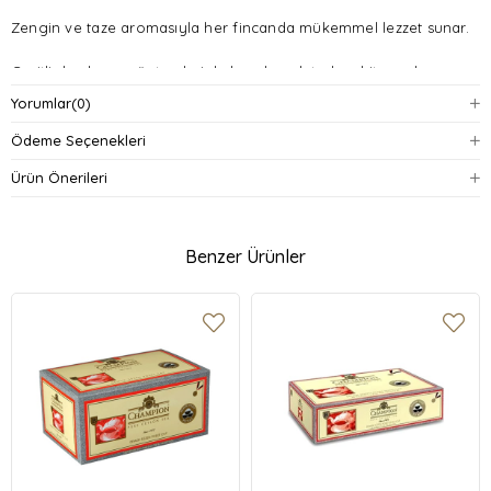
Zengin ve taze aromasıyla her fincanda mükemmel lezzet sunar.
Çeşitli demleme yöntemleriyle her damak tadına hitap eder.
Yorumlar
(0)
Uzun süre taze kalan özellikleri ile dikkat çeker.
Ödeme Seçenekleri
Kolay hazırlanabilir ve pratik kullanım sağlar.
Ürün Önerileri
Benzer Ürünler