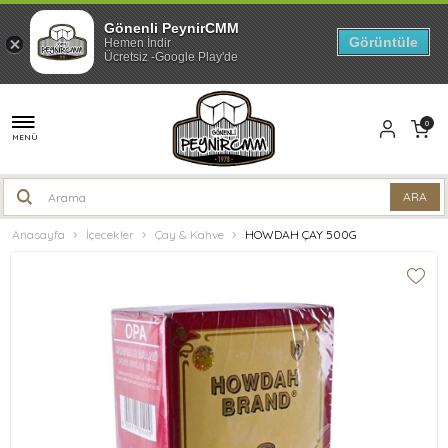
Gönenli PeynirCMM
Görüntüle
Hemen İndir
Ücretsiz -Google Play'de
0
MENÜ
Anasayfa
İçecekler
Çay & Kahve
HOWDAH ÇAY 500G