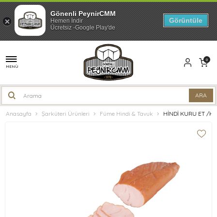
Gönenli PeynirCMM
Görüntüle
Hemen İndir
Ücretsiz -Google Play'de
0
MENÜ
Anasayfa
Şarküteri Ürünleri
Füme Hindi & Tavuk
HİNDİ KURU ET /Kg