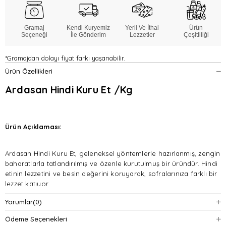
Gramaj
Kendi Kuryemiz
Yerli Ve İthal
Ürün
Seçeneği
İle Gönderim
Lezzetler
Çeşitliliği
*Gramajdan dolayı fiyat farkı yaşanabilir.
Ürün Özellikleri
Ardasan Hindi Kuru Et /Kg
Ürün Açıklaması:
Ardasan Hindi Kuru Et, geleneksel yöntemlerle hazırlanmış, zengin
baharatlarla tatlandırılmış ve özenle kurutulmuş bir üründür. Hindi
etinin lezzetini ve besin değerini koruyarak, sofralarınıza farklı bir
lezzet katıyor.
Yorumlar
(0)
Hindi etinden üretilmiştir: Düşük yağ içeriğiyle daha hafif bir
seçenek sunar.
Ödeme Seçenekleri