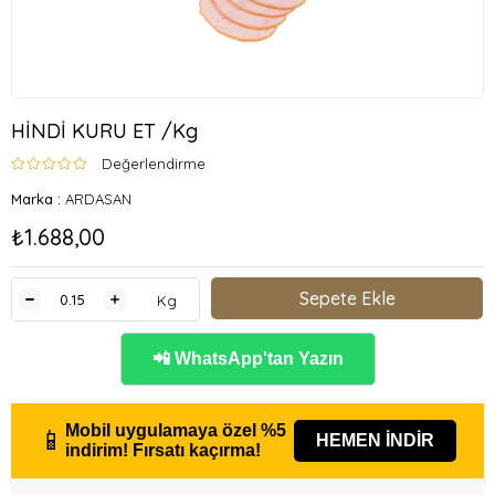
HİNDİ KURU ET /Kg
Değerlendirme
Marka
:
ARDASAN
₺1.688,00
Kg
📲 WhatsApp'tan Yazın
Mobil uygulamaya özel
%5
📱
HEMEN İNDİR
indirim!
Fırsatı kaçırma!