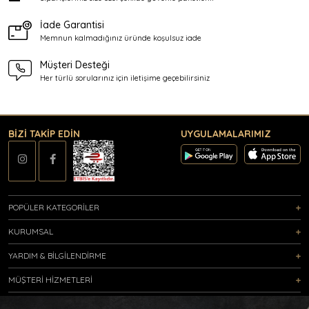
İade Garantisi
Memnun kalmadığınız üründe
koşulsuz iade
Müşteri Desteği
Her türlü sorularınız için
iletişime geçebilirsiniz
BİZİ TAKİP EDİN
UYGULAMALARIMIZ
POPÜLER KATEGORİLER
KURUMSAL
YARDIM & BİLGİLENDİRME
MÜŞTERİ HİZMETLERİ